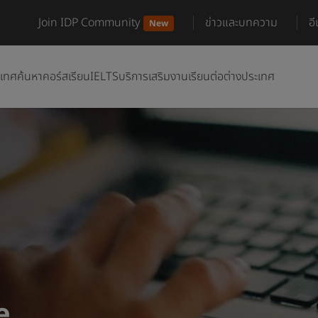
Join IDP Community
ข่าวและบทความ
อ
New
ะเทศ
ค้นหาคอร์สเรียน
IELTS
บริการเสริม
งานเรียนต่อต่างประเทศ
e