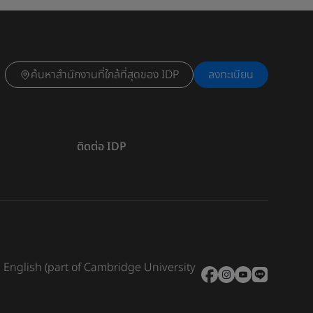
ค้นหาสำนักงานที่ใกล้ที่สุดของ IDP
ลงทะเบียน
ติดต่อ IDP
e English (part of Cambridge University