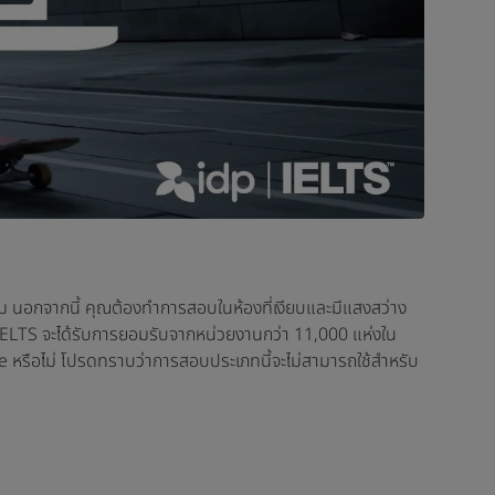
ม นอกจากนี้ คุณต้องทำการสอบในห้องที่เงียบและมีแสงสว่าง
า IELTS จะได้รับการยอมรับจากหน่วยงานกว่า 11,000 แห่งใน
หรือไม่ โปรดทราบว่าการสอบประเภทนี้จะไม่สามารถใช้สำหรับ