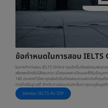
ข้อกำหนดในการสอบ IELTS 
ในการทำการสอบ IELTS Online คุณจำเป็นต้องมีคอมพิวเตอร์ที
เพียงพอโดยไม่มีสิ่งรบกวน เมื่อคุณลงทะเบียนและได้รับข้อมูล
140 ประเทศทั่วโลก คุณยังจำเป็นต้องสอบถามสถาบันที่คุณต
การย้ายถิ่นฐานได้ สำหรับการสอบประเภทอื่นๆ กรุณาดูข้อมูลที่นี
จองสอบ IELTS กับ IDP