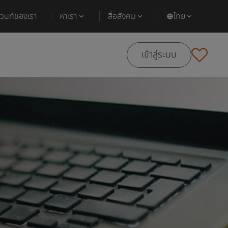
ีเวนท์ของเรา
หาเรา
สื่อสังคม
ไทย
เข้าสู่ระบบ