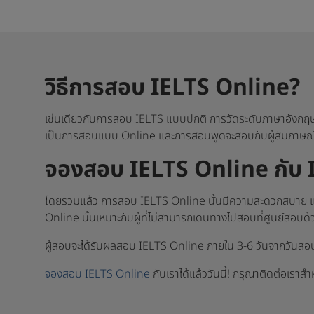
วิธีการสอบ IELTS Online?
เช่นเดียวกับการสอบ IELTS แบบปกติ การวัดระดับภาษาอังกฤษด้
เป็นการสอบแบบ Online และการสอบพูดจะสอบกับผู้สัมภาษณ์
จองสอบ IELTS Online กับ 
โดยรวมแล้ว การสอบ IELTS Online นั้นมีความสะดวกสบาย และ
Online นั้นเหมาะกับผู้ที่ไม่สามารถเดินทางไปสอบที่ศูนย์สอบด้
ผู้สอบจะได้รับผลสอบ IELTS Online ภายใน 3-6 วันจากวันสอบ
จองสอบ IELTS Online
กับเราได้แล้ววันนี้! กรุณาติดต่อเราสำห