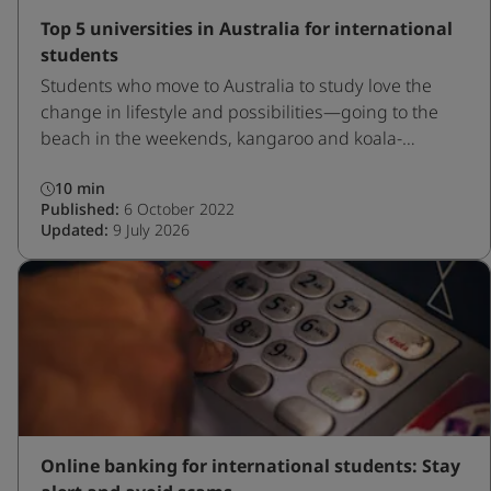
Top 5 universities in Australia for international
students
Students who move to Australia to study love the
change in lifestyle and possibilities—going to the
beach in the weekends, kangaroo and koala-
spotting in the forests, and in general a laid-back
10 min
lifestyle with easy to manage traffic and a high
Published:
6 October 2022
standard of living.
Updated:
9 July 2026
Online banking for international students: Stay