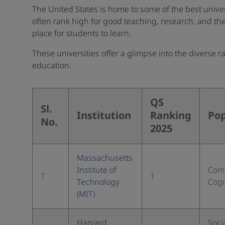
The United States is home to some of the best univers
often rank high for good teaching, research, and the
place for students to learn.
These universities offer a glimpse into the diverse 
education.
QS
Sl.
Institution
Ranking
Pop
No.
2025
Massachusetts
Institute of
Comp
1
1
Technology
Cogn
(MIT)
Harvard
Soci