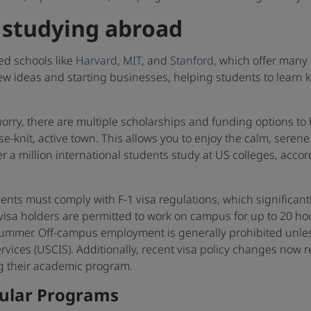
 studying abroad
sed schools like
Harvard
,
MIT
, and
Stanford,
which offer many
 ideas and starting businesses, helping students to learn k
 worry, there are multiple scholarships and funding options to
lose-knit, active town. This allows you to enjoy the calm, serene
ver a million international students study at US colleges, ac
dents must comply with F-1 visa regulations, which significant
1 visa holders are permitted to work on campus for up to 20 
mmer. Off-campus employment is generally prohibited unless 
ervices (USCIS). Additionally, recent visa policy changes now 
ng their academic program.
pular Programs