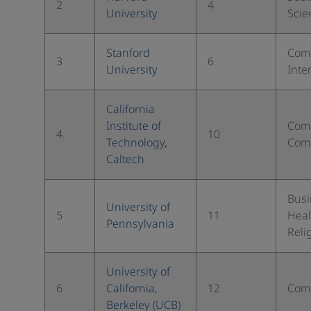
2
4
University
Scie
Stanford
Comp
3
6
University
Inte
California
Institute of
Comp
4.
10
Technology,
Comp
Caltech
Busi
University of
5
11
Heal
Pennsylvania
Reli
University of
6
California,
12
Comp
Berkeley (UCB)