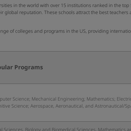
ities in the world with over 15 institutions ranked in the top
ir global reputation. These schools attract the best teachers 
range of colleges and programs in the US, providing internati
ular Programs
uter Science; Mechanical Engineering; Mathematics; Electric
itive Science; Aerospace, Aeronautical, and Astronautical/
al Sciences, Biology and Biomedical Sciences, Mathematics and