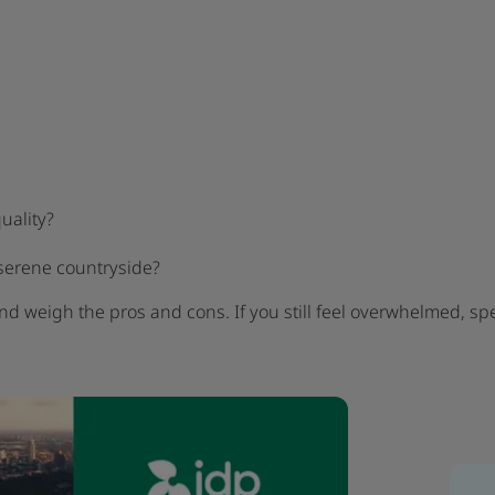
quality?
 serene countryside?
nd weigh the pros and cons. If you still feel overwhelmed, spe