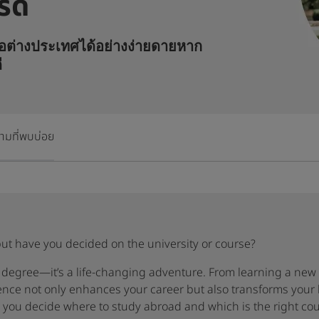
รดี
ต่อต่างประเทศได้อย่างง่ายดายหาก
ี
ามที่พบบ่อย
 but have you decided on the university or course?
n degree—it’s a life-changing adventure. From learning a new
ence not only enhances your career but also transforms your l
 you decide where to study abroad and which is the right co