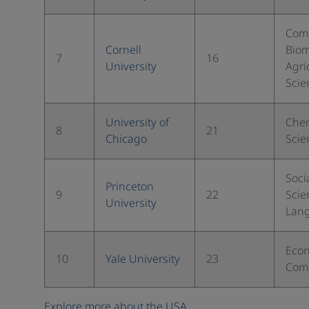
Comp
Cornell
Biom
7
16
University
Agri
Scie
University of
Chem
8
21
Chicago
Scie
Soci
Princeton
9
22
Scie
University
Lang
Econ
10
Yale University
23
Comp
Explore more about the USA