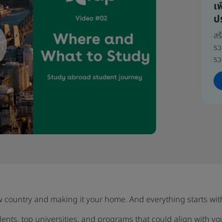
เ
ป
สร
รว
รว
 country and making it your home. And everything starts wit
udents, top universities, and programs that could align with y