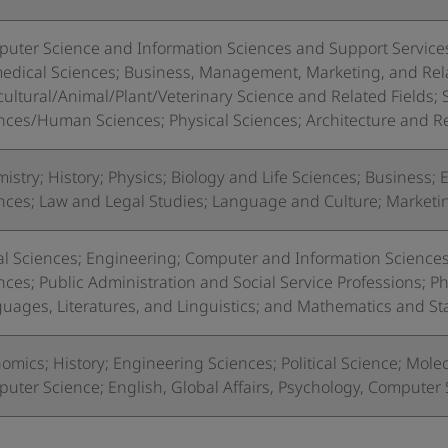
uter Science and Information Sciences and Support Services
edical Sciences; Business, Management, Marketing, and Rela
cultural/Animal/Plant/Veterinary Science and Related Fields;
nces/Human Sciences; Physical Sciences; Architecture and Re
istry; History; Physics; Biology and Life Sciences; Business; 
nces; Law and Legal Studies; Language and Culture; Marke
al Sciences; Engineering; Computer and Information Sciences
nces; Public Administration and Social Service Professions; Ph
uages, Literatures, and Linguistics; and Mathematics and Sta
omics; History; Engineering Sciences; Political Science; Molec
uter Science; English, Global Affairs, Psychology, Computer 