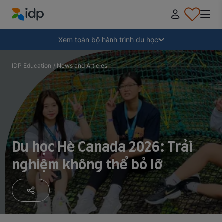
IDP Education
Thu gọn
Xem toàn bộ hành trình du học
Tại sao nên đi du học?
IDP Education
/
News and Articles
Học ở đâu và học ngành gì?
Làm thế nào để nộp hồ sơ?
Du học Hè Canada 2026: Trải
nghiệm không thể bỏ lỡ
Sau khi nhận thư mời nhập học
Chuẩn bị lên đường