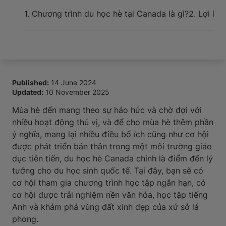
Sự kiện và hỗ trợ cho tân du học sinh khi đến nơi
1. Chương trình du học hè tại Canada là gì?
2. Lợi íc
Published:
14 June 2024
Updated:
10 November 2025
Mùa hè đến mang theo sự háo hức và chờ đợi với
nhiều hoạt động thú vị, và để cho mùa hè thêm phần
ý nghĩa, mang lại nhiều điều bổ ích cũng như cơ hội
được phát triển bản thân trong một môi trường giáo
dục tiên tiến, du học hè Canada chính là điểm đến lý
tưởng cho du học sinh quốc tế. Tại đây, bạn sẽ có
cơ hội tham gia chương trình học tập ngắn hạn, có
cơ hội được trải nghiệm nền văn hóa, học tập tiếng
Anh và khám phá vùng đất xinh đẹp của xứ sở lá
phong.