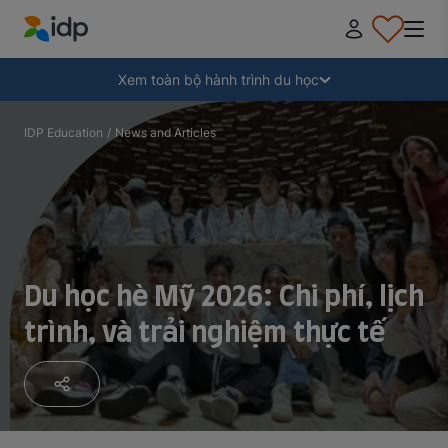
IDP Education
Thu gọn
Xem toàn bộ hành trình du học
Tại sao nên đi du học?
IDP Education
/
News and Articles
Học ở đâu và học ngành gì?
Làm thế nào để nộp hồ sơ?
Du học hè Mỹ 2026: Chi phí, lịch
trình, và trải nghiệm thực tế
Sau khi nhận thư mời nhập học
Chuẩn bị lên đường