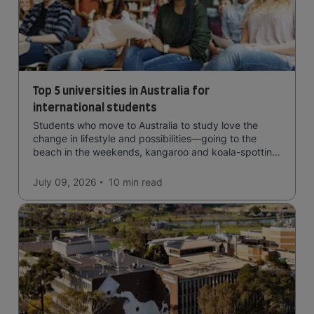
Top 5 universities in Australia for
international students
Students who move to Australia to study love the
change in lifestyle and possibilities—going to the
beach in the weekends, kangaroo and koala-spotting
in the forests, and in general a laid-back lifestyle with
easy to manage traffic and a high standard of living.
July 09, 2026
10 min
read