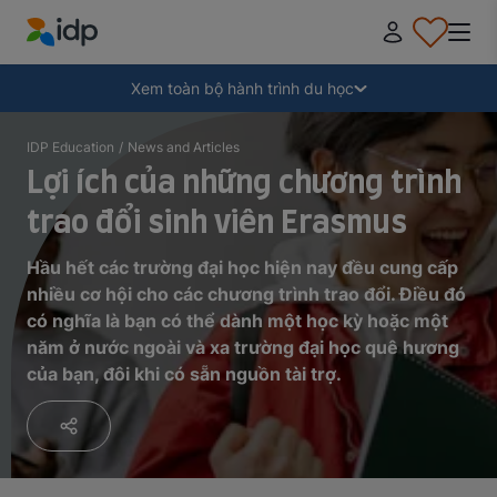
IDP Education
Thu gọn
Xem toàn bộ hành trình du học
Tại sao nên đi du học?
IDP Education
/
News and Articles
Lợi ích của những chương trình
trao đổi sinh viên Erasmus
Học ở đâu và học ngành gì?
Hầu hết các trường đại học hiện nay đều cung cấp
Làm thế nào để nộp hồ sơ?
nhiều cơ hội cho các chương trình trao đổi. Điều đó
có nghĩa là bạn có thể dành một học kỳ hoặc một
năm ở nước ngoài và xa trường đại học quê hương
Sau khi nhận thư mời nhập học
của bạn, đôi khi có sẵn nguồn tài trợ.
Chuẩn bị lên đường