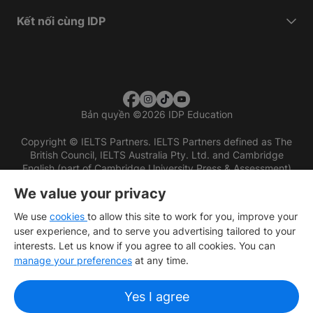
Kết nối cùng IDP
Bản quyền
©
2026 IDP Education
Copyright © IELTS Partners. IELTS Partners defined as The
British Council, IELTS Australia Pty. Ltd. and Cambridge
English (part of Cambridge University Press & Assessment)
We value your privacy
Các nhà đầu tư
Điều khoản sử dụng
Chính sách bảo mật
Miễn trừ trách nhiệm
We use
cookies
to allow this site to work for you, improve your
user experience, and to serve you advertising tailored to your
interests. Let us know if you agree to all cookies. You can
manage your preferences
at any time.
Yes I agree