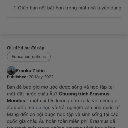
Sự kiện và hỗ trợ cho tân du học sinh khi đến nơi
1. Giúp bạn nổi bật hơn trong mắt nhà tuyển dụng
Mở
Chủ đề được đề cập
Education_options
Franka
Zlatic
Published:
20 May 2022
Bạn đã bao giờ mơ ước được sống và học tập tại
một đất nước châu Âu?
Chương trình Erasmus
Mundus
- một cái tên không còn xa lạ với những ai
ấp ủ ước mơ
du học
và trải nghiệm văn hóa quốc tế.
Mang đến cơ hội được học tập và sinh sống tại các
quốc gia châu Âu hoàn toàn miễn phí, Erasmus đã