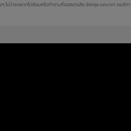
ับน้องๆ ไม่ว่าจะอยากไปเรียนหรือทำงานที่ออสเตรเลีย อังกฤษ แคนาดา อเมริกา