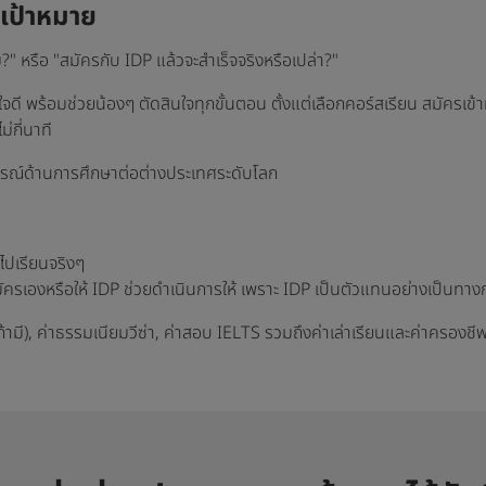
งเป้าหมาย
?" หรือ "สมัครกับ IDP แล้วจะสำเร็จจริงหรือเปล่า?"
ใจดี พร้อมช่วยน้องๆ ตัดสินใจทุกขั้นตอน ตั้งแต่เลือกคอร์สเรียน สมัครเข
ม่กี่นาที
การณ์ด้านการศึกษาต่อต่างประเทศระดับโลก
ินไปเรียนจริงๆ
สมัครเองหรือให้ IDP ช่วยดำเนินการให้ เพราะ IDP เป็นตัวแทนอย่างเป็น
ถ้ามี), ค่าธรรมเนียมวีซ่า, ค่าสอบ IELTS รวมถึงค่าเล่าเรียนและค่าครองชี