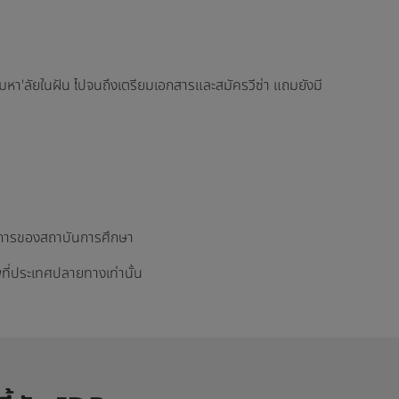
้ามหา'ลัยในฝัน ไปจนถึงเตรียมเอกสารและสมัครวีซ่า แถมยังมี
ทางการของสถาบันการศึกษา
พที่ประเทศปลายทางเท่านั้น