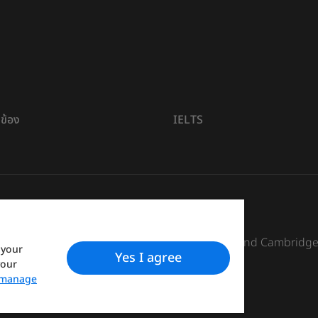
ยวข้อง
IELTS
s The British Council, IELTS Australia Pty. Ltd. and Cambridg
 your
Yes I agree
your
manage