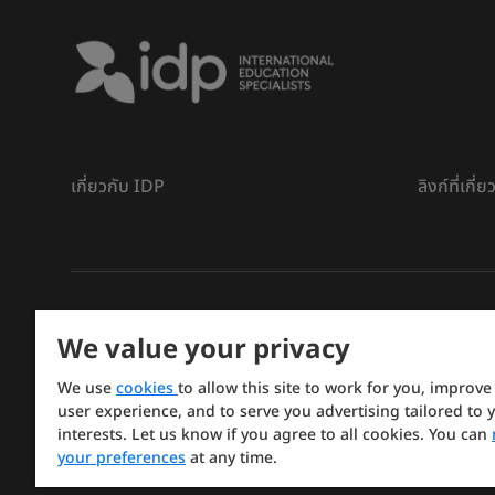
เกี่ยวกับ IDP
ลิงก์ที่เกี่
ลิขสิทธิ์
©
การศึกษา IDP ปี 2026
We value your privacy
Copyright © IELTS Partners. IELTS Partners defined a
We use
cookies
to allow this site to work for you, improve
Press & Assessment)
user experience, and to serve you advertising tailored to 
interests. Let us know if you agree to all cookies. You can
Investors
Terms of use
Privacy policy
Disclaimer
your preferences
at any time.