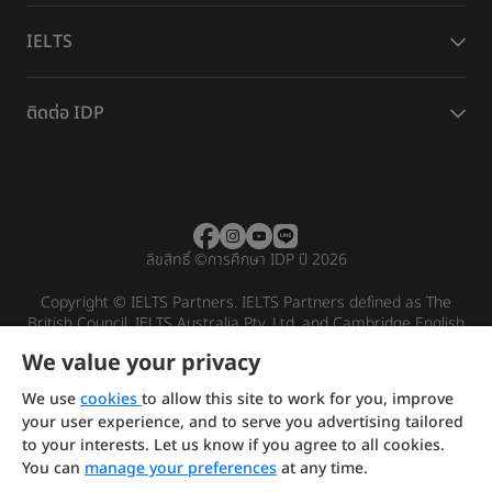
IELTS
ติดต่อ IDP
ลิขสิทธิ์
©
การศึกษา IDP ปี 2026
Copyright © IELTS Partners. IELTS Partners defined as The
British Council, IELTS Australia Pty. Ltd. and Cambridge English
(part of Cambridge University Press & Assessment)
We value your privacy
Investors
Terms of use
Privacy policy
Disclaimer
We use
cookies
to allow this site to work for you, improve
your user experience, and to serve you advertising tailored
to your interests. Let us know if you agree to all cookies.
You can
manage your preferences
at any time.