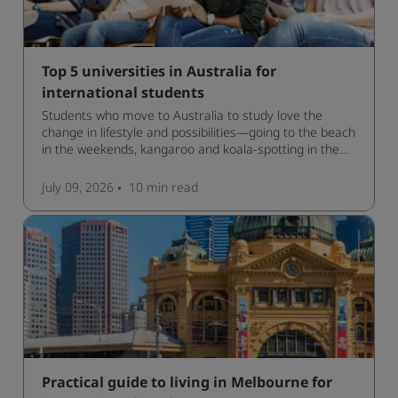
Top 5 universities in Australia for
international students
Students who move to Australia to study love the
change in lifestyle and possibilities—going to the beach
in the weekends, kangaroo and koala-spotting in the
forests, and in general a laid-back lifestyle with easy to
manage traffic and a high standard of living.
July 09, 2026
10 min
read
Practical guide to living in Melbourne for