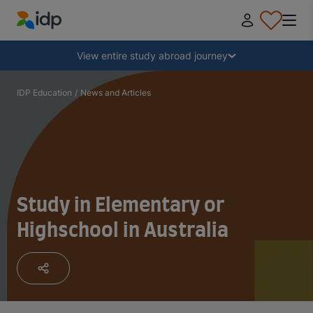
IDP Education
Collapse
View entire study abroad journey
Why study abroad?
IDP Education
/
News and Articles
Where and what to study?
How do I apply?
Study in Elementary or
Highschool in Australia
After receiving an offer
Prepare to depart