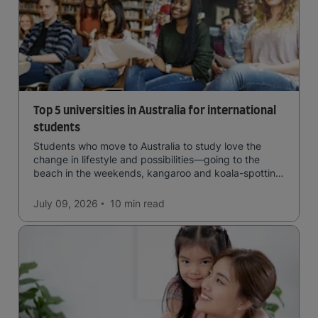
Top 5 universities in Australia for international
students
Students who move to Australia to study love the
change in lifestyle and possibilities—going to the
beach in the weekends, kangaroo and koala-spotting
in the forests, and in general a laid-back lifestyle with
easy to manage traffic and a high standard of living.
July 09, 2026
10 min
read