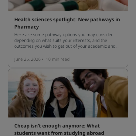
Health sciences spotlight: New pathways in
Pharmacy
Here are some pathway options you may consider
depending on what suits your interests, and the
outcomes you wish to get out of your academic and
professional life - plus a spotlight on the new elite
qualification open to students seeking advanced
June 25, 2026
10 min
read
qualifications in the industry!
Cheap isn’t enough anymore: What
students want from studying abroad