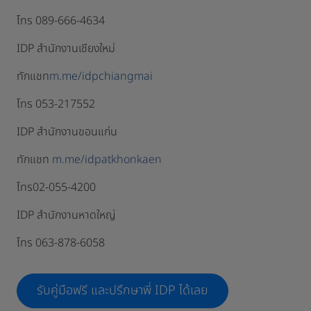
โทร 089-666-4634⁣
IDP สำนักงานเชียงใหม่⁣
ทักแชท
m.me/idpchiangmai⁣
โทร 053-217552⁣
IDP สำนักงานขอนแก่น⁣
ทักแชท
m.me/idpatkhonkaen⁣
โทร02-055-4200⁣⁣⁣⁣⁣⁣⁣⁣⁣⁣⁣⁣⁣⁣⁣⁣⁣⁣⁣⁣
IDP สำนักงานหาดใหญ่
โทร 063-878-6058
รับคู่มือฟรี และปรึกษาพี่ IDP ได้เลย