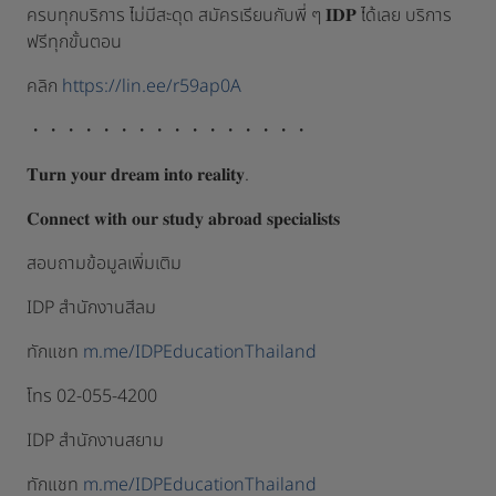
ครบทุกบริการ ไม่มีสะดุด สมัครเรียนกับพี่ ๆ 𝐈𝐃𝐏 ได้เลย บริการ
ฟรีทุกขั้นตอน
คลิก
https://lin.ee/r59ap0A
・・・・・・・・・・・・・・・・
𝐓𝐮𝐫𝐧 𝐲𝐨𝐮𝐫 𝐝𝐫𝐞𝐚𝐦 𝐢𝐧𝐭𝐨 𝐫𝐞𝐚𝐥𝐢𝐭𝐲.
𝐂𝐨𝐧𝐧𝐞𝐜𝐭 𝐰𝐢𝐭𝐡 𝐨𝐮𝐫 𝐬𝐭𝐮𝐝𝐲 𝐚𝐛𝐫𝐨𝐚𝐝 𝐬𝐩𝐞𝐜𝐢𝐚𝐥𝐢𝐬𝐭𝐬
สอบถามข้อมูลเพิ่มเติม⁣⁣⁣
IDP สำนักงานสีลม⁣
ทักแชท
m.me/IDPEducationThailand⁣
โทร 02-055-4200⁣⁣⁣⁣⁣⁣⁣⁣⁣⁣⁣⁣⁣⁣⁣⁣⁣⁣⁣⁣
IDP สำนักงานสยาม⁣
ทักแชท
m.me/IDPEducationThailand⁣