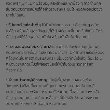
ห่วง เพราะพี่ ๆ IDP พร้อมอยู่เคียงข้างและพาน้อง ๆ ก้าวผ่านทุก
ขั้นตอนของการสมัครได้อย่างราบรื่นและมั่นใจ หมดกังวลเรื่องยุ่ง
ยากไปได้เลย
•
อัปเดตเรียลไทม์
: พี่ ๆ IDP เฝ้าติดตามระบบ Clearing อย่าง
ใกล้ชิด พร้อมข้อมูลหลักสูตรที่ยังว่างก่อนจะขึ้นบนเว็บไซต์ UCAS
น้อง ๆ จะได้รู้ข้อมูลล่าสุดทันใจ พร้อมตัดสินใจได้ก่อนใคร
•
ความสัมพันธ์กับมหาวิทยาลัย
: ด้วยสายสัมพันธ์อันแน่นแฟ้น
กับมหาวิทยาลัยชั้นนำในสหราชอาณาจักร IDP สามารถช่วยให้น้อง
ๆ โดดเด่นในสายตาทีมรับสมัคร แม้ในช่วงที่ที่นั่งใกล้จะเต็มแล้ว พี่
ๆ ยังช่วยผลักดันโปรไฟล์ของน้องให้เข้าไปถึงมหาวิทยาลัยที่
ต้องการได้
•
คำแนะนำจากผู้เชี่ยวชาญ
: ทีมผู้เชี่ยวชาญของเราจะช่วย
วิเคราะห์ตัวเลือกที่เหมาะสมที่สุดตามเกรด ความสนใจ และเป้า
หมายในอนาคต พร้อมวางแผน Clearing ที่ออกแบบเฉพาะตัว
น้อง ๆ และแนะนำเทคนิคการสื่อสารที่มีประสิทธิภาพในระหว่าง
สัมภาษณ์หรือการติดต่อกับมหาวิทยาลัย