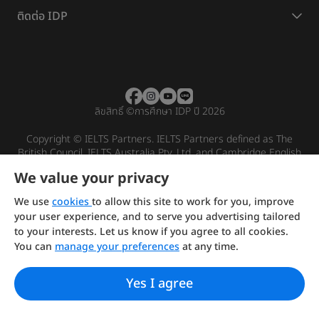
ติดต่อ IDP
ลิขสิทธิ์
©
การศึกษา IDP ปี 2026
Copyright © IELTS Partners. IELTS Partners defined as The
British Council, IELTS Australia Pty. Ltd. and Cambridge English
(part of Cambridge University Press & Assessment)
We value your privacy
Investors
Terms of use
Privacy policy
Disclaimer
We use
cookies
to allow this site to work for you, improve
your user experience, and to serve you advertising tailored
to your interests. Let us know if you agree to all cookies.
You can
manage your preferences
at any time.
Yes I agree