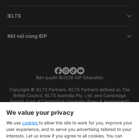
IELTS
Kết nối cùng IDP
Bản quyền
©
2026 IDP Education
Copyright © IELTS Partners. IELTS Partners defined as The
British Council, IELTS Australia Pty. Ltd. and Cambridge
English (part of Cambridge University Press & Assessment)
We value your privacy
Các nhà đầu tư
Điều khoản sử dụng
Chính sách bảo mật
Miễn trừ trách nhiệm
We use
cookies
to allow this site to work for you, improve your
user experience, and to serve you advertising tailored to your
interests. Let us know if you agree to all cookies. You can