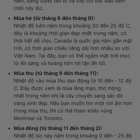
năm, băng tuyết tan đi và cây cối bắt đầu đâm
chồi nảy lộc.
Mùa hè (từ tháng 6 đến tháng 9):
Nhiệt độ luôn nằm trong khoảng 20 đến 25 độ C,
đây là khoảng thời gian đẹp nhất trong năm, có
thời tiết dễ chịu. Canada là quốc gia nằm gần mặt
trời, có thời gian chiếu nắng dài hơn nhiều so với
Việt Nam. Tại đây, bạn có thể ngắm mặt trời mọc
từ 4h sáng và hoàng hôn tới tận 9h tối.
Mùa thu (từ tháng 9 đến tháng 11):
Nhiệt độ vào mùa thu dao động từ 10 đến - 12 độ
C. Đây được xem là mùa lãng mạn, thơ mộng
nhất trong năm khi lá cây chuyển sang sắc đỏ
vàng xinh đẹp. Nếu bạn muốn tìm một nơi ấm hơn
trong mùa thu, thì có thể tham khảo vùng
Montreal và Toronto.
Mùa đông (từ tháng 11 đến tháng 2):
Nhiệt độ lúc này nằm trong khoảng 0 đến - 25 độ