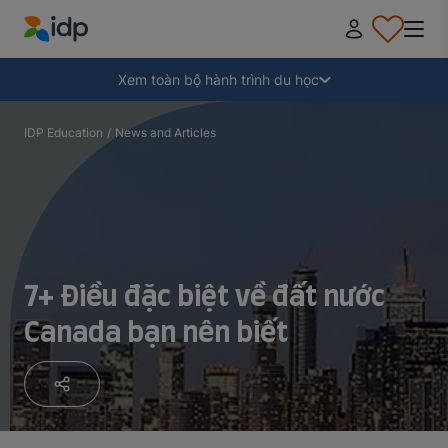
IDP Education
Thu gọn
Xem toàn bộ hành trình du học
Tại sao nên đi du học?
IDP Education
/
News and Articles
Học ở đâu và học ngành gì?
Làm thế nào để nộp hồ sơ?
7+ Điều đặc biệt về đất nước
Canada bạn nên biết
Sau khi nhận thư mời nhập học
Chuẩn bị lên đường