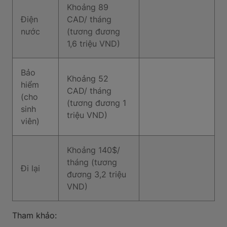
Khoảng 89
Điện
CAD/ tháng
nước
(tương đương
1,6 triệu VND)
Bảo
Khoảng 52
hiểm
CAD/ tháng
(cho
(tương đương 1
sinh
triệu VND)
viên)
Khoảng 140$/
tháng (tương
Đi lại
đương 3,2 triệu
VND)
Tham khảo: