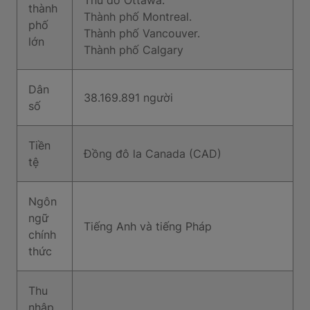
Thủ đô Ottawa.
thành
Thành phố Montreal.
phố
Thành phố Vancouver.
lớn
Thành phố Calgary
Dân
38.169.891 người
số
Tiền
Đồng đô la Canada (CAD)
tệ
Ngôn
ngữ
Tiếng Anh và tiếng Pháp
chính
thức
Thu
nhập