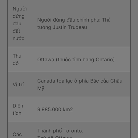
Người
đứng
Người đứng đầu chính phủ: Thủ
đầu
tướng Justin Trudeau
đất
nước
Thủ
Ottawa (thuộc tỉnh bang Ontario)
đô
Canada tọa lạc ở phía Bắc của Châu
Vị trí
Mỹ
Diện
9.985.000 km2
tích
Thành phố Toronto.
Các