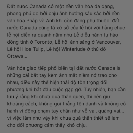
Đất nước Canada có một nền văn hóa đa dạng,
phong phú do bởi chịu ảnh hưởng sâu sắc bởi nền
văn hóa Pháp và Anh khi còn đang phụ thuộc. đất
nước Canada cũng là xứ sở của lễ hội với hàng chục
lễ hội diễn ra quanh năm như Lễ diễu hành tự hào
đồng tính ở Toronto, Lễ hội ánh sáng ở Vancouver,
Lễ hội Hoa Tulip, Lễ hội Winterlude ở thủ đô
Ottawa…
Văn hóa giao tiếp phổ biến tại đất nước Canada là
những cái bắt tay kèm ánh mắt niềm nở trao cho
nhau, điều này thể hiện thái độ tôn trọng đối
phương khi bắt đầu cuộc gặp gỡ. Tuy nhiên, bạn cần
lưu ý rằng khi chưa quá thân quen, thì nên giữ
khoảng cách, không gọi thẳng tên danh và không có
hành vi động chạm tay chân như vỗ vai, quàng vai…
vì việc làm như vậy khi chưa quá thân thiết sẽ làm
cho đối phương cảm thấy khó chịu.