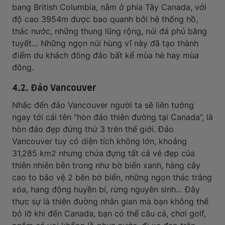
bang British Columbia, nằm ở phía Tây Canada, với
độ cao 3954m được bao quanh bởi hệ thống hồ,
thác nước, những thung lũng rộng, núi đá phủ băng
tuyết… Những ngọn núi hùng vĩ này đã tạo thành
điểm du khách đông đảo bất kể mùa hè hay mùa
đông.
4.2. Đảo Vancouver
Nhắc đến đảo Vancouver người ta sẽ liên tưởng
ngay tới cái tên “hòn đảo thiên đường tại Canada”, là
hòn đảo đẹp đứng thứ 3 trên thế giới. Đảo
Vancouver tuy có diện tích không lớn, khoảng
31,285 km2 nhưng chứa đựng tất cả vẻ đẹp của
thiên nhiên bên trong như bờ biển xanh, hàng cây
cao to bảo vệ 2 bên bờ biển, những ngọn thác trắng
xóa, hang động huyền bí, rừng nguyên sinh… Đây
thực sự là thiên đường nhân gian mà bạn không thể
bỏ lỡ khi đến Canada, bạn có thể câu cá, chơi golf,