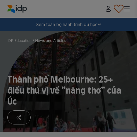
IDP Education
Thu gọn
Xem toàn bộ hành trình du học
Tại sao nên đi du học?
IDP Education
/
News and Articles
Học ở đâu và học ngành gì?
Thành phố Melbourne: 25+
Làm thế nào để nộp hồ sơ?
điều thú vị về “nàng thơ” của
Úc
Sau khi nhận thư mời nhập học
Chuẩn bị lên đường