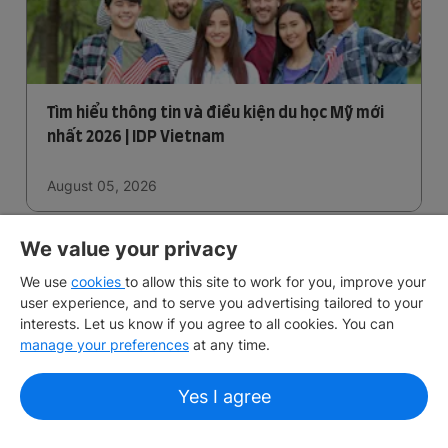
Tìm hiểu thông tin và điều kiện du học Mỹ mới
nhất 2026 | IDP Vietnam
August 05, 2026
We value your privacy
We use
cookies
to allow this site to work for you, improve your
user experience, and to serve you advertising tailored to your
interests. Let us know if you agree to all cookies. You can
manage your preferences
at any time.
Yes I agree
Trường Đại học North Texas - Trường Đại học có
học phí phải chăng của Mỹ | IDP Vietnam