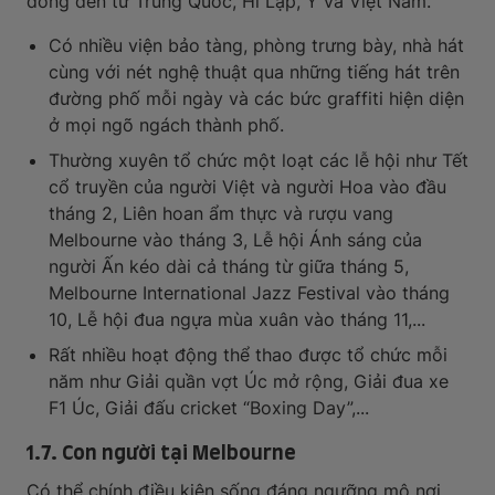
đông đến từ Trung Quốc, Hi Lạp, Ý và Việt Nam.
Có nhiều viện bảo tàng, phòng trưng bày, nhà hát
cùng với nét nghệ thuật qua những tiếng hát trên
đường phố mỗi ngày và các bức graffiti hiện diện
ở mọi ngõ ngách thành phố.
Thường xuyên tổ chức một loạt các lễ hội như Tết
cổ truyền của người Việt và người Hoa vào đầu
tháng 2, Liên hoan ẩm thực và rượu vang
Melbourne vào tháng 3, Lễ hội Ánh sáng của
người Ấn kéo dài cả tháng từ giữa tháng 5,
Melbourne International Jazz Festival vào tháng
10, Lễ hội đua ngựa mùa xuân vào tháng 11,...
Rất nhiều hoạt động thể thao được tổ chức mỗi
năm như Giải quần vợt Úc mở rộng, Giải đua xe
F1 Úc, Giải đấu cricket “Boxing Day”,...
1.7. Con người tại Melbourne
Có thể chính điều kiện sống đáng ngưỡng mộ nơi