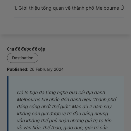
Sự kiện và hỗ trợ cho tân du học sinh khi đến nơi
1. Giới thiệu tổng quan về thành phố Melbourne Úc
2
Chủ đề được đề cập
Destination
Published:
26 February 2024
Có lẽ bạn đã từng nghe qua cái địa danh
Melbourne khi nhắc đến danh hiệu “thành phố
đáng sống nhất thế giới”. Mặc dù 2 năm nay
không còn giữ được vị trí đầu bảng nhưng
vẫn không thể phủ nhận những giá trị to lớn
về văn hóa, thể thao, giáo dục, giải trí của