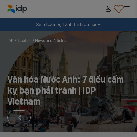
IDP Education
Thu gọn
Xem toàn bộ hành trình du học
Tại sao nên đi du học?
IDP Education
/
News and Articles
Học ở đâu và học ngành gì?
Văn hóa Nước Anh: 7 điều cấm
Làm thế nào để nộp hồ sơ?
kỵ bạn phải tránh | IDP
Vietnam
Sau khi nhận thư mời nhập học
Chuẩn bị lên đường