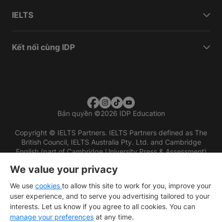
IELTS
Kết nối cùng IDP
Bản quyền
©
2026 IDP Education
Copyright © IELTS Partners. IELTS Partners defined as The
British Council, IELTS Australia Pty. Ltd. and Cambridge
English (part of Cambridge University Press & Assessment)
We value your privacy
Các nhà đầu tư
Điều khoản sử dụng
Chính sách bảo mật
Miễn trừ trách nhiệm
We use
cookies
to allow this site to work for you, improve your
user experience, and to serve you advertising tailored to your
interests. Let us know if you agree to all cookies. You can
manage your preferences
at any time.