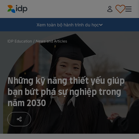
IDP Education
Thu gọn
Xem toàn bộ hành trình du học
Tại sao nên đi du học?
IDP Education
/
News and Articles
Học ở đâu và học ngành gì?
Những kỹ năng thiết yếu giúp
Làm thế nào để nộp hồ sơ?
bạn bứt phá sự nghiệp trong
năm 2030
Sau khi nhận thư mời nhập học
Chuẩn bị lên đường