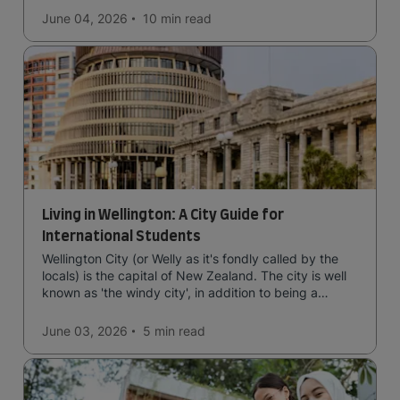
June 04, 2026
10 min
read
Living in Wellington: A City Guide for
International Students
Wellington City (or Welly as it's fondly called by the
locals) is the capital of New Zealand. The city is well
known as 'the windy city', in addition to being a
cultural hub of art, food and music and the home of
New Zealand's government.
June 03, 2026
5 min
read