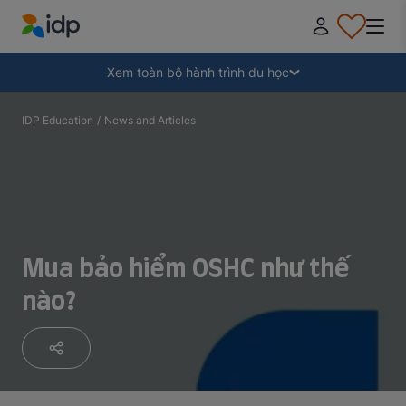
IDP Education
Thu gọn
Xem toàn bộ hành trình du học
Tại sao nên đi du học?
IDP Education
/
News and Articles
Học ở đâu và học ngành gì?
Làm thế nào để nộp hồ sơ?
Mua bảo hiểm OSHC như thế
nào?
Sau khi nhận thư mời nhập học
Chuẩn bị lên đường