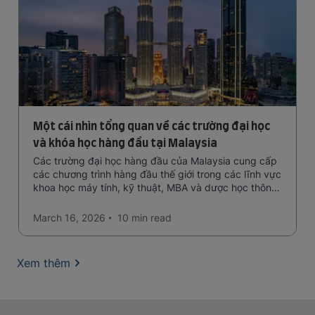
Một cái nhìn tổng quan về các trường đại học
và khóa học hàng đầu tại Malaysia
Các trường đại học hàng đầu của Malaysia cung cấp
các chương trình hàng đầu thế giới trong các lĩnh vực
khoa học máy tính, kỹ thuật, MBA và dược học thông
qua đào tạo bằng tiếng Anh với chi phí hiệu quả, thu
hút sinh viên quốc tế tìm kiếm nền giáo dục chất
March 16, 2026
10 min
read
lượng cao.
Xem thêm