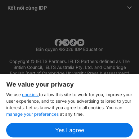
Kết nối cùng IDP
Bản quyền
©
2026 IDP Education
Copyright © IELTS Partners. IELTS Partners defined as The
British Council, IELTS Australia Pty. Ltd. and Cambridge
English (part of Cambridge University Press & Assessment)
We value your privacy
Các nhà đầu tư
Điều khoản sử dụng
Chính sách bảo mật
Miễn trừ trách nhiệm
We use
cookies
to allow this site to work for you, improve your
user experience, and to serve you advertising tailored to your
interests. Let us know if you agree to all cookies. You can
manage your preferences
at any time.
Yes I agree