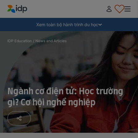
IDP Education
Thu gọn
Xem toàn bộ hành trình du học
Tại sao nên đi du học?
IDP Education
/
News and Articles
Học ở đâu và học ngành gì?
Làm thế nào để nộp hồ sơ?
Ngành cơ điện tử: Học trường
gì? Cơ hội nghề nghiệp
Sau khi nhận thư mời nhập học
Chuẩn bị lên đường