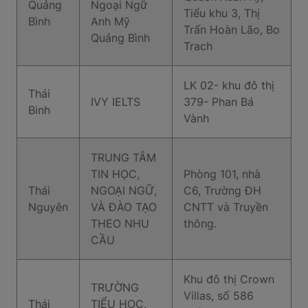
Quảng
Ngoại Ngữ
Tiểu khu 3, Thị
Bình
Anh Mỹ
Trấn Hoàn Lão, Bo
Quảng Bình
Trach
LK 02- khu đô thị
Thái
IVY IELTS
379- Phan Bá
Binh
Vành
TRUNG TÂM
TIN HỌC,
Phòng 101, nhà
Thái
NGOẠI NGỮ,
C6, Trường ĐH
Nguyên
VÀ ĐÀO TẠO
CNTT và Truyền
THEO NHU
thông.
CẦU
Khu đô thị Crown
TRƯỜNG
Villas, số 586
Thái
TIỂU HỌC,