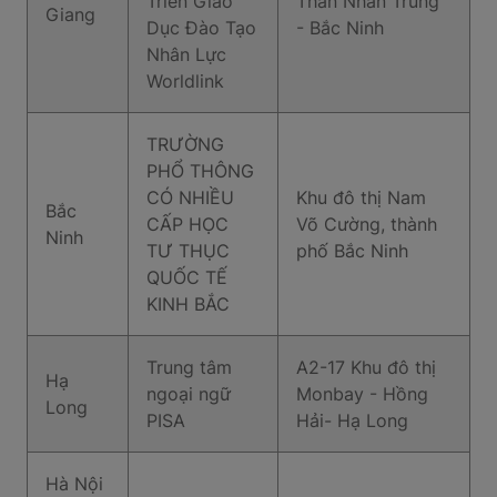
Triển Giáo
Thân Nhân Trung
Giang
Dục Đào Tạo
- Bắc Ninh
Nhân Lực
Worldlink
TRƯỜNG
PHỔ THÔNG
CÓ NHIỀU
Khu đô thị Nam
Bắc
CẤP HỌC
Võ Cường, thành
Ninh
TƯ THỤC
phố Bắc Ninh
QUỐC TẾ
KINH BẮC
Trung tâm
A2-17 Khu đô thị
Hạ
ngoại ngữ
Monbay - Hồng
Long
PISA
Hải- Hạ Long
Hà Nội