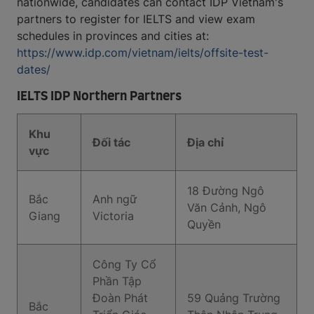
nationwide, candidates can contact IDP Vietnam's
partners to register for IELTS and view exam
schedules in provinces and cities at:
https://www.idp.com/vietnam/ielts/offsite-test-
dates/
IELTS IDP Northern Partners
Khu
Đối tác
Địa chỉ
vực
18 Đường Ngô
Bắc
Anh ngữ
Văn Cảnh, Ngô
Giang
Victoria
Quyền
Công Ty Cổ
Phần Tập
Đoàn Phát
59 Quảng Trường
Bắc