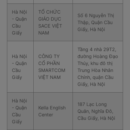
Hà Nội
TỔ CHỨC
Số 6 Nguyễn Thị
- Quận
GIÁO DỤC
Thập, Quận Cầu
Cầu
SACE VIỆT
Giấy, Hà Nội
Giấy
NAM
Tầng 4 nhà 29T2,
Hà Nội
CÔNG TY
đường Hoàng Đạo
- Quận
CỔ PHẦN
Thúy, khu đô thị
Cầu
SMARTCOM
Trung Hòa Nhân
Giấy
VIỆT NAM
Chính, quận Cầu
Giấy, Hà Nội
Hà Nội
187 Lạc Long
- Quận
Kella English
Quân, Nghĩa Đô,
Cầu
Center
Cầu Giấy, Hà Nội
Giấy