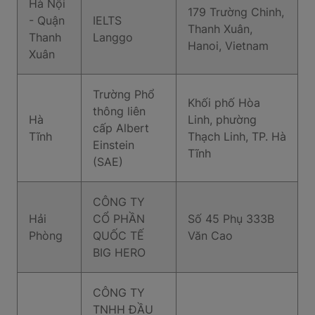
Hà Nội
179 Trường Chinh,
- Quận
IELTS
Thanh Xuân,
Thanh
Langgo
Hanoi, Vietnam
Xuân
Trường Phổ
Khối phố Hòa
thông liên
Hà
Linh, phường
cấp Albert
Tĩnh
Thạch Linh, TP. Hà
Einstein
Tĩnh
(SAE)
CÔNG TY
Hải
CỔ PHẦN
Số 45 Phụ 333B
Phòng
QUỐC TẾ
Văn Cao
BIG HERO
CÔNG TY
TNHH ĐẦU