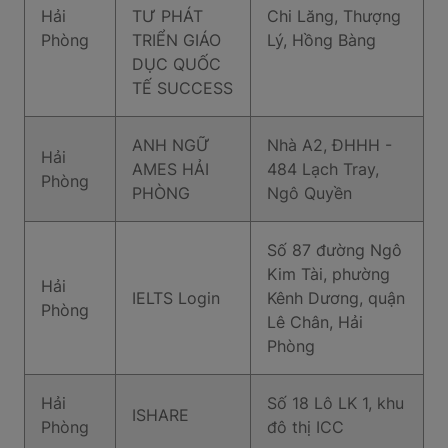
Hải
TƯ PHÁT
Chi Lăng, Thượng
Phòng
TRIỂN GIÁO
Lý, Hồng Bàng
DỤC QUỐC
TẾ SUCCESS
ANH NGỮ
Nhà A2, ĐHHH -
Hải
AMES HẢI
484 Lạch Tray,
Phòng
PHÒNG
Ngô Quyền
Số 87 đường Ngô
Kim Tài, phường
Hải
IELTS Login
Kênh Dương, quận
Phòng
Lê Chân, Hải
Phòng
Hải
Số 18 Lô LK 1, khu
ISHARE
Phòng
đô thị ICC