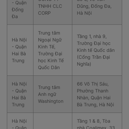
- Quận
TNHH CLC
Dũng, Đống Đa,
Đống
CORP
Hà Nội
Đa
Trung tâm
Tầng 1, nhà 9,
Hà Nội
Ngoại Ngữ
Trường Đại học
- Quận
Kinh Tế,
Kinh tế Quốc dân
Hai Bà
Trường Đại
(Cổng Trần Đại
Trưng
học Kinh Tế
Nghĩa)
Quốc Dân
Hà Nội
66 Võ Thị Sáu,
Trung tâm
- Quận
Phường Thanh
Anh ngữ
Hai Bà
Nhàn, Quận Hai
Washington
Trưng
Bà Trưng, Hà Nội
Hà Nội
Tầng 1 & 8, Tòa
- Quận
nhà Coalimex, 33