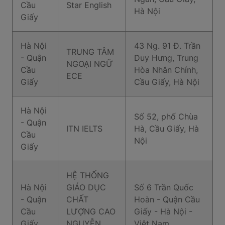
Cầu
Star English
Hà Nội
Giấy
Hà Nội
43 Ng. 91 Đ. Trần
TRUNG TÂM
- Quận
Duy Hưng, Trung
NGOẠI NGỮ
Cầu
Hòa Nhân Chính,
ECE
Giấy
Cầu Giấy, Hà Nội
Hà Nội
Số 52, phố Chùa
- Quận
ITN IELTS
Hà, Cầu Giấy, Hà
Cầu
Nội
Giấy
HỆ THỐNG
Hà Nội
GIÁO DỤC
Số 6 Trần Quốc
- Quận
CHẤT
Hoàn - Quận Cầu
Cầu
LƯỢNG CAO
Giấy - Hà Nội -
Giấy
NGUYỄN
Việt Nam