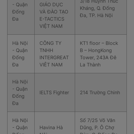
3/18 Huỳnh Thúc
- Quận
GIÁO DỤC
Kháng, Q. Đống
Đống
VÀ ĐÀO TẠO
Đa, TP. Hà Nội
Đa
E-TACTICS
VIỆT NAM
Hà Nội
CÔNG TY
KT1 floor – Block
- Quận
TNHH
B – HongKong
Đống
INTERGREAT
Tower, 243A Đê
Đa
VIÊT NAM
La Thành
Hà Nội
- Quận
IELTS Fighter
214 Trường Chinh
Đống
Đa
Hà Nội
Số 7/25 Võ Văn
- Quận
Havina Hà
Dũng, P. Ô Chợ