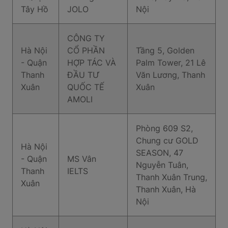
Tây Hồ
JOLO
Nội
CÔNG TY
Hà Nội
CỔ PHẦN
Tầng 5, Golden
- Quận
HỢP TÁC VÀ
Palm Tower, 21 Lê
Thanh
ĐẦU TƯ
Văn Lương, Thanh
Xuân
QUỐC TẾ
Xuân
AMOLI
Phòng 609 S2,
Chung cư GOLD
Hà Nội
SEASON, 47
- Quận
MS Vân
Nguyễn Tuân,
Thanh
IELTS
Thanh Xuân Trung,
Xuân
Thanh Xuân, Hà
Nội