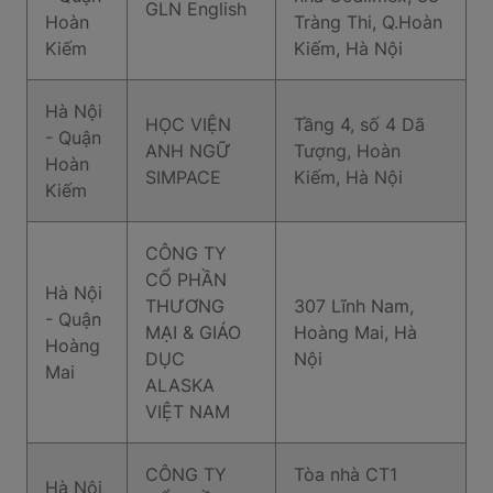
GLN English
Hoàn
Tràng Thi, Q.Hoàn
Kiếm
Kiếm, Hà Nội
Hà Nội
HỌC VIỆN
Tầng 4, số 4 Dã
- Quận
ANH NGỮ
Tượng, Hoàn
Hoàn
SIMPACE
Kiếm, Hà Nội
Kiếm
CÔNG TY
CỔ PHẦN
Hà Nội
THƯƠNG
307 Lĩnh Nam,
- Quận
MẠI & GIÁO
Hoàng Mai, Hà
Hoàng
DỤC
Nội
Mai
ALASKA
VIỆT NAM
CÔNG TY
Tòa nhà CT1
Hà Nội