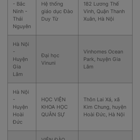
- Bắc
Hệ thống
182 Lương Thế
Ninh -
giáo dục Đào
Vinh, Quận Thanh
Thái
Duy Từ
Xuân, Hà Nội
Nguyên
Hà Nội
-
Vinhomes Ocean
Đại học
Huyện
Park, huyện Gia
Vinuni
Gia
Lâm
Lâm
Hà Nội
-
HỌC VIỆN
Thôn Lai Xá, xã
Huyện
KHOA HỌC
Kim Chung, huyện
Hoài
QUÂN SỰ
Hoài Đức, Hà Nội
Đức
VIỆN ĐÀO