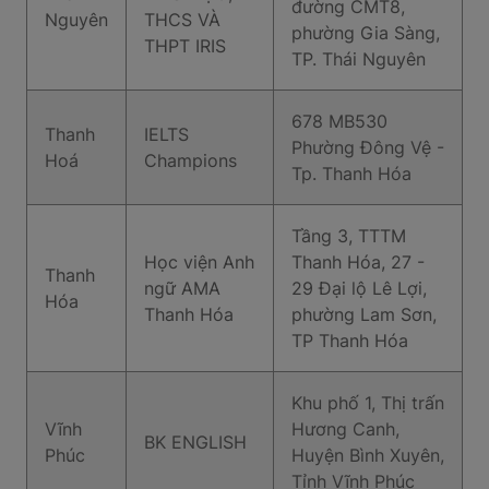
đường CMT8,
Nguyên
THCS VÀ
phường Gia Sàng,
THPT IRIS
TP. Thái Nguyên
678 MB530
Thanh
IELTS
Phường Đông Vệ -
Hoá
Champions
Tp. Thanh Hóa
Tầng 3, TTTM
Học viện Anh
Thanh Hóa, 27 -
Thanh
ngữ AMA
29 Đại lộ Lê Lợi,
Hóa
Thanh Hóa
phường Lam Sơn,
TP Thanh Hóa
Khu phố 1, Thị trấn
Vĩnh
Hương Canh,
BK ENGLISH
Phúc
Huyện Bình Xuyên,
Tỉnh Vĩnh Phúc