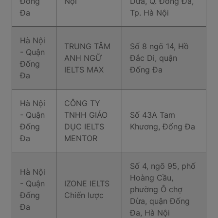
Đống
Nội
Dừa, Q. Đống Đa,
Đa
Tp. Hà Nội
Hà Nội
TRUNG TÂM
Số 8 ngõ 14, Hồ
- Quận
ANH NGỮ
Đắc Di, quận
Đống
IELTS MAX
Đống Đa
Đa
Hà Nội
CÔNG TY
- Quận
TNHH GIÁO
Số 43A Tam
Đống
DỤC IELTS
Khương, Đống Đa
Đa
MENTOR
Số 4, ngõ 95, phố
Hà Nội
Hoàng Cầu,
- Quận
IZONE IELTS
phường Ô chợ
Đống
Chiến lược
Dừa, quận Đống
Đa
Đa, Hà Nội