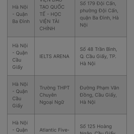
Số 179 Đội Cấn,
Hà Nội
TẠO QUỐC
phường Đội Cấn,
- Quận
TẾ - HỌC
quận Ba Đình, Hà
Ba Đình
VIỆN TÀI
Nội
CHÍNH
Hà Nội
Số 48 Trần Bình,
- Quận
IELTS ARENA
Q. Cầu Giấy, TP.
Cầu
Hà Nội
Giấy
Hà Nội
Trường THPT
Đường Phạm Văn
- Quận
Chuyên
Đồng, Cầu Giấy,
Cầu
Ngoại Ngữ
Hà Nội
Giấy
Hà Nội
Số 125 Hoàng
- Quận
Atlantic Five-
Ngân, Cầu Giấy,