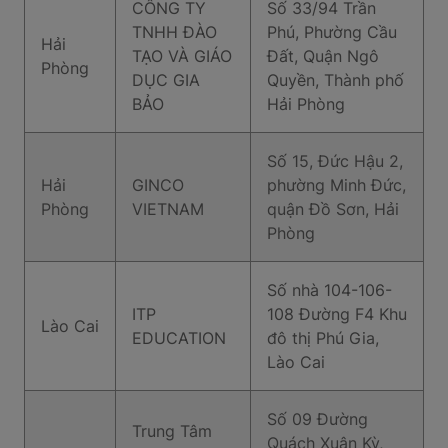
CÔNG TY
Số 33/94 Trần
TNHH ĐÀO
Phú, Phường Cầu
Hải
TẠO VÀ GIÁO
Đất, Quận Ngô
Phòng
DỤC GIA
Quyền, Thành phố
BẢO
Hải Phòng
Số 15, Đức Hậu 2,
Hải
GINCO
phường Minh Đức,
Phòng
VIETNAM
quận Đồ Sơn, Hải
Phòng
Số nhà 104-106-
ITP
108 Đường F4 Khu
Lào Cai
EDUCATION
đô thị Phú Gia,
Lào Cai
Số 09 Đường
Trung Tâm
Quách Xuân Kỳ,