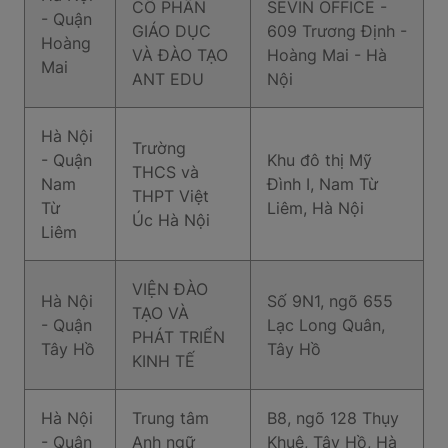
CỔ PHẦN
SEVIN OFFICE -
- Quận
GIÁO DỤC
609 Trương Định -
Hoàng
VÀ ĐÀO TẠO
Hoàng Mai - Hà
Mai
ANT EDU
Nội
Hà Nội
Trường
- Quận
Khu đô thị Mỹ
THCS và
Nam
Đình I, Nam Từ
THPT Việt
Từ
Liêm, Hà Nội
Úc Hà Nội
Liêm
VIỆN ĐÀO
Hà Nội
Số 9N1, ngõ 655
TẠO VÀ
- Quận
Lạc Long Quân,
PHÁT TRIỂN
Tây Hồ
Tây Hồ
KINH TẾ
Hà Nội
Trung tâm
B8, ngõ 128 Thụy
- Quận
Anh ngữ
Khuê, Tây Hồ, Hà