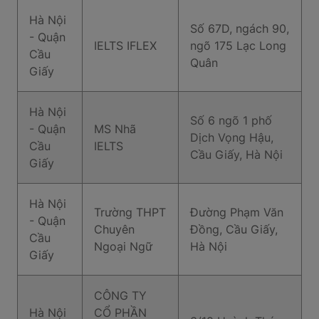
Hà Nội
Số 67D, ngách 90,
- Quận
IELTS IFLEX
ngõ 175 Lạc Long
Cầu
Quân
Giấy
Hà Nội
Số 6 ngõ 1 phố
- Quận
MS Nhã
Dịch Vọng Hậu,
Cầu
IELTS
Cầu Giấy, Hà Nội
Giấy
Hà Nội
Trường THPT
Đường Phạm Văn
- Quận
Chuyên
Đồng, Cầu Giấy,
Cầu
Ngoại Ngữ
Hà Nội
Giấy
CÔNG TY
Hà Nội
CỔ PHẦN