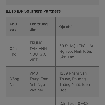
IELTS IDP Southern Partners
Khu
Tên trung
Địa chỉ
vực
tâm
TRUNG
39 Đ. Mậu Thân, An
Cần
TÂM ANH
Nghiệp, Ninh Kiều,
Thơ
NGỮ GIA
Cần Thơ
VIỆT
VMG -
1209 Phạm Văn
Đồng
Trung Tâm
Thuận, Phường
Nai
Anh Ngữ
Thống Nhất, Biên
Việt Mỹ
Hòa
Căn Tesla 07-03