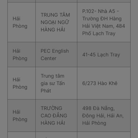
P.102- Nhà A5 -
TRUNG TÂM
Hải
Trường ĐH Hàng
NGOẠI NGỮ
Phòng
Hải Việt Nam, 484
HÀNG HẢI
Phố Lạch Tray
Hải
PEC English
41-45 Lạch Tray
Phòng
Center
Trung tâm
Hải
gia sư Tấn
6/273 Hào Khê
Phòng
Phát
TRƯỜNG
498 Đà Nẵng,
Hải
CAO ĐẲNG
Đông Hải, Hải An,
Phòng
HÀNG HẢI
Hải Phòng