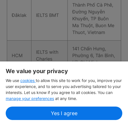
Thành Phố Cà Phê,
Đường Nguyễn
Đắklak
IELTS BMT
Khuyến, TP Buôn
Ma Thuột, Buon Me
Thuot, Vietnam
141 Chấn Hưng,
IELTS with
HCM
Phường 6, Tân Bình,
Charles
Hồ Chí Minh
We value your privacy
70/7, Lê Thị Hồng
We use
cookies
to allow this site to work for you, improve your
Tiền
BLEARNING
Gấm, Phường 6, Mỹ
user experience, and to serve you advertising tailored to your
Giang
EDUCATION
Tho, Tiền Giang
interests. Let us know if you agree to all cookies. You can
manage your preferences
at any time.
Trường Đại
Đ. VĐ 4, Thới Hoà,
Bình
Yes I agree
học Việt
Bến Cát, Bình
Dương
Đức (VGU)
Dương