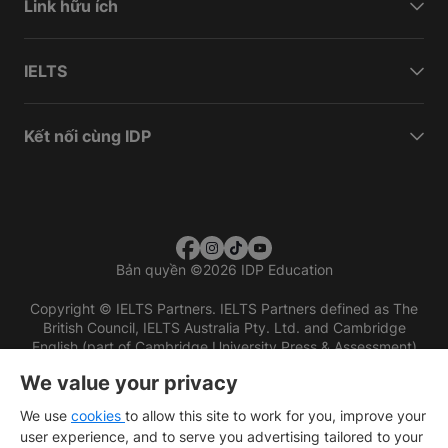
Link hữu ích
IELTS
Kết nối cùng IDP
Bản quyền
©
2026 IDP Education
Copyright © IELTS Partners. IELTS Partners defined as The
British Council, IELTS Australia Pty. Ltd. and Cambridge
English (part of Cambridge University Press & Assessment)
We value your privacy
Các nhà đầu tư
Điều khoản sử dụng
Chính sách bảo mật
Miễn trừ trách nhiệm
We use
cookies
to allow this site to work for you, improve your
user experience, and to serve you advertising tailored to your