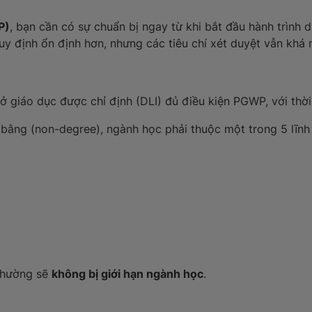
P)
, bạn cần có sự chuẩn bị ngay từ khi bắt đầu hành trình
uy định ổn định hơn, nhưng các tiêu chí xét duyệt vẫn khá 
 giáo dục được chỉ định (DLI) đủ điều kiện PGWP, với thời 
bằng (non-degree), ngành học phải thuộc một trong 5 lĩnh 
 thường sẽ
không bị giới hạn ngành học
.