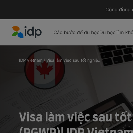
Cộng đồng d
Các bước để du học
Du học
Tìm kh
IDP Education
IDP vietnam
/
Visa làm việc sau tốt nghiệ...
Visa làm việc sau tố
(PGWP)| IDP Vietna