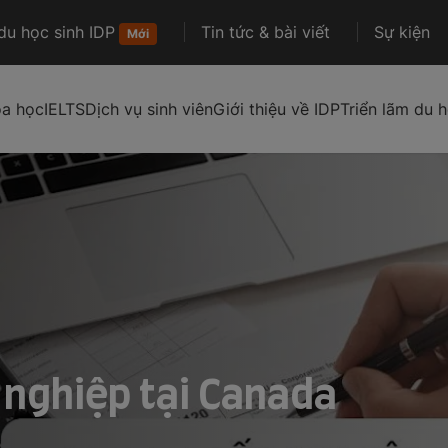
u học sinh IDP
Tin tức & bài viết
Sự kiện
Mới
óa học
IELTS
Dịch vụ sinh viên
Giới thiệu về IDP
Triển lãm du h
t nghiệp tại Canada
m