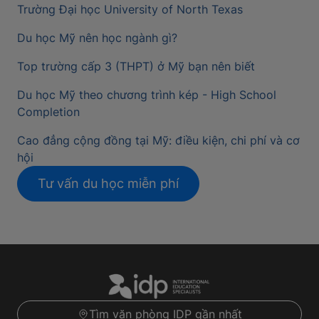
Trường Đại học University of North Texas
Du học Mỹ nên học ngành gì?
Top trường cấp 3 (THPT) ở Mỹ bạn nên biết
Du học Mỹ theo chương trình kép - High School
Completion
Cao đẳng cộng đồng tại Mỹ: điều kiện, chi phí và cơ
hội
Tư vấn du học miễn phí
Tìm văn phòng IDP gần nhất