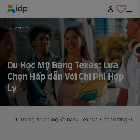
IDP Education
IDP vietnam
Du Học Mỹ Bang Texas: Lựa
Chọn Hấp dẫn Với Chi Phí Hợp
Lý
1. Thông tin chung về bang Texas
2. Các trường Đại 