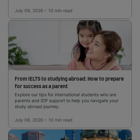
in the forests, and in general a laid-back lifestyle with
easy to manage traffic and a high standard of living.
July 09, 2026
10 min
read
From IELTS to studying abroad: How to prepare
for success as a parent
Explore our tips for international students who are
parents and IDP support to help you navigate your
study abroad journey.
July 08, 2026
10 min
read