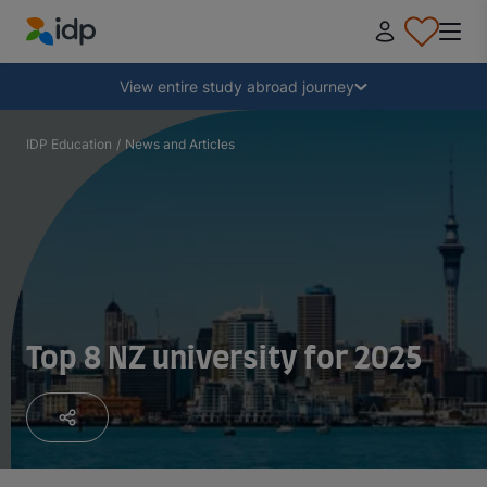
IDP Education
Collapse
View entire study abroad journey
Why study abroad?
IDP Education
/
News and Articles
Where and what to study?
How do I apply?
Top 8 NZ university for 2025
After receiving an offer
Prepare to depart