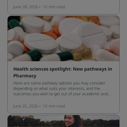
June 28, 2026
10 min
read
Health sciences spotlight: New pathways in
Pharmacy
Here are some pathway options you may consider
depending on what suits your interests, and the
outcomes you wish to get out of your academic and
professional life - plus a spotlight on the new elite
qualification open to students seeking advanced
June 25, 2026
10 min
read
qualifications in the industry!