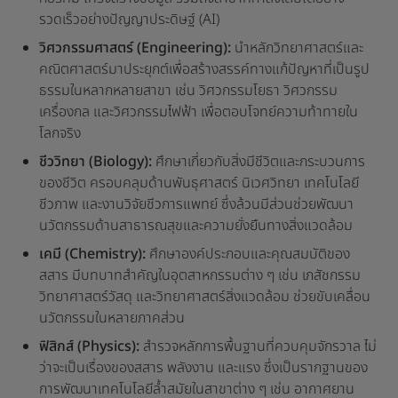
รวดเร็วอย่างปัญญาประดิษฐ์ (AI)
วิศวกรรมศาสตร์ (Engineering):
นำหลักวิทยาศาสตร์และ
คณิตศาสตร์มาประยุกต์เพื่อสร้างสรรค์ทางแก้ปัญหาที่เป็นรูป
ธรรมในหลากหลายสาขา เช่น วิศวกรรมโยธา วิศวกรรม
เครื่องกล และวิศวกรรมไฟฟ้า เพื่อตอบโจทย์ความท้าทายใน
โลกจริง
ชีววิทยา (Biology):
ศึกษาเกี่ยวกับสิ่งมีชีวิตและกระบวนการ
ของชีวิต ครอบคลุมด้านพันธุศาสตร์ นิเวศวิทยา เทคโนโลยี
ชีวภาพ และงานวิจัยชีวการแพทย์ ซึ่งล้วนมีส่วนช่วยพัฒนา
นวัตกรรมด้านสาธารณสุขและความยั่งยืนทางสิ่งแวดล้อม
เคมี (Chemistry):
ศึกษาองค์ประกอบและคุณสมบัติของ
สสาร มีบทบาทสำคัญในอุตสาหกรรมต่าง ๆ เช่น เภสัชกรรม
วิทยาศาสตร์วัสดุ และวิทยาศาสตร์สิ่งแวดล้อม ช่วยขับเคลื่อน
นวัตกรรมในหลายภาคส่วน
ฟิสิกส์ (Physics):
สำรวจหลักการพื้นฐานที่ควบคุมจักรวาล ไม่
ว่าจะเป็นเรื่องของสสาร พลังงาน และแรง ซึ่งเป็นรากฐานของ
การพัฒนาเทคโนโลยีล้ำสมัยในสาขาต่าง ๆ เช่น อากาศยาน