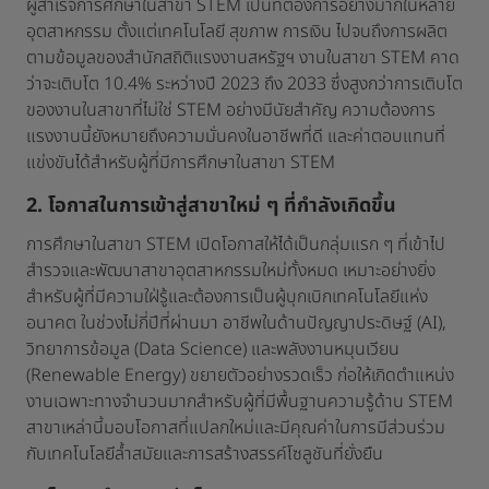
ผู้สำเร็จการศึกษาในสาขา STEM เป็นที่ต้องการอย่างมากในหลาย
อุตสาหกรรม ตั้งแต่เทคโนโลยี สุขภาพ การเงิน ไปจนถึงการผลิต
ตามข้อมูลของสำนักสถิติแรงงานสหรัฐฯ งานในสาขา STEM คาด
ว่าจะเติบโต 10.4% ระหว่างปี 2023 ถึง 2033 ซึ่งสูงกว่าการเติบโต
ของงานในสาขาที่ไม่ใช่ STEM อย่างมีนัยสำคัญ ความต้องการ
แรงงานนี้ยังหมายถึงความมั่นคงในอาชีพที่ดี และค่าตอบแทนที่
แข่งขันได้สำหรับผู้ที่มีการศึกษาในสาขา STEM
2. โอกาสในการเข้าสู่สาขาใหม่ ๆ ที่กำลังเกิดขึ้น
การศึกษาในสาขา STEM เปิดโอกาสให้ได้เป็นกลุ่มแรก ๆ ที่เข้าไป
สำรวจและพัฒนาสาขาอุตสาหกรรมใหม่ทั้งหมด เหมาะอย่างยิ่ง
สำหรับผู้ที่มีความใฝ่รู้และต้องการเป็นผู้บุกเบิกเทคโนโลยีแห่ง
อนาคต ในช่วงไม่กี่ปีที่ผ่านมา อาชีพในด้านปัญญาประดิษฐ์ (AI),
วิทยาการข้อมูล (Data Science) และพลังงานหมุนเวียน
(Renewable Energy) ขยายตัวอย่างรวดเร็ว ก่อให้เกิดตำแหน่ง
งานเฉพาะทางจำนวนมากสำหรับผู้ที่มีพื้นฐานความรู้ด้าน STEM
สาขาเหล่านี้มอบโอกาสที่แปลกใหม่และมีคุณค่าในการมีส่วนร่วม
กับเทคโนโลยีล้ำสมัยและการสร้างสรรค์โซลูชันที่ยั่งยืน