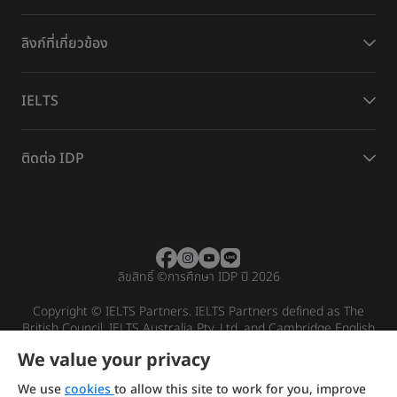
ลิงก์ที่เกี่ยวข้อง
IELTS
ติดต่อ IDP
ลิขสิทธิ์
©
การศึกษา IDP ปี 2026
Copyright © IELTS Partners. IELTS Partners defined as The
British Council, IELTS Australia Pty. Ltd. and Cambridge English
(part of Cambridge University Press & Assessment)
We value your privacy
Investors
Terms of use
Privacy policy
Disclaimer
We use
cookies
to allow this site to work for you, improve