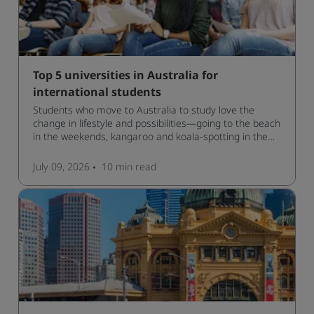
Top 5 universities in Australia for
international students
Students who move to Australia to study love the
change in lifestyle and possibilities—going to the beach
in the weekends, kangaroo and koala-spotting in the
forests, and in general a laid-back lifestyle with easy to
manage traffic and a high standard of living.
July 09, 2026
10 min
read