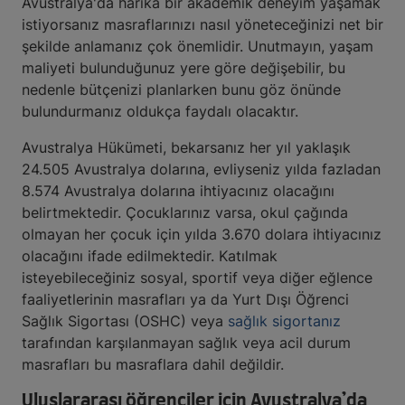
Avustralya'da harika bir akademik deneyim yaşamak
istiyorsanız masraflarınızı nasıl yöneteceğinizi net bir
şekilde anlamanız çok önemlidir. Unutmayın, yaşam
maliyeti bulunduğunuz yere göre değişebilir, bu
nedenle bütçenizi planlarken bunu göz önünde
bulundurmanız oldukça faydalı olacaktır.
Avustralya Hükümeti, bekarsanız her yıl yaklaşık
24.505 Avustralya dolarına, evliyseniz yılda fazladan
8.574 Avustralya dolarına ihtiyacınız olacağını
belirtmektedir. Çocuklarınız varsa, okul çağında
olmayan her çocuk için yılda 3.670 dolara ihtiyacınız
olacağını ifade edilmektedir. Katılmak
isteyebileceğiniz sosyal, sportif veya diğer eğlence
faaliyetlerinin masrafları ya da Yurt Dışı Öğrenci
Sağlık Sigortası (OSHC) veya
sağlık sigortanız
tarafından karşılanmayan sağlık veya acil durum
masrafları bu masraflara dahil değildir.
Uluslararası öğrenciler için Avustralya’da