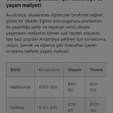
yaşam maliyeti
Avustralya, uluslararası öğrenciler tarafında rağbet
gören bir ülkedir. Eğitim yolculuğunuzu planlarken,
bu çeşitliliğe sahip ve heyecan verici ülkede
yaşamanın maliyetini bilmek çok faydalı olacaktır.
İşte bazı popüler Avustralya şehirleri için
konaklama
,
ulaşım
, yemek ve eğlence gibi masrafları içeren
ortalama haftalık yaşam maliyeti:
Şehir
Konaklama
Ulaşım
Yemek
$40-
$80-
Melbourne
$150-300
60
150
$20-
$100-
Sydney
$165-440
60
150