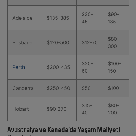
$20-
$90-
Adelaide
$135-385
45
135
$80-
Brisbane
$120-500
$12-70
300
$20-
$100-
Perth
$200-435
60
150
Canberra
$250-450
$50
$100
$15-
$80-
Hobart
$90-270
40
200
Avustralya ve Kanada'da Yaşam Maliyeti