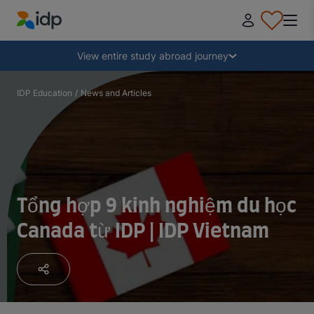
IDP Education
Collapse
View entire study abroad journey
Why study abroad?
IDP Education
/
News and Articles
Where and what to study?
How do I apply?
Tổng hợp 9 kinh nghiệm du học
Canada từ IDP | IDP Vietnam
After receiving an offer
Prepare to depart