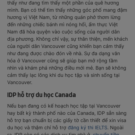
thấy như đang tìm thấy một phần của quê hương
mình. Bạn có thể tìm thấy những góc phố mang đậm
hương vị Việt Nam, từ những quán phở thơm lừng
đến những chiếc bánh mì nóng hổi, ẩm thực Việt
Nam đã hòa quyện vào cuộc sống của người dân
địa phương. Không chỉ vậy, sự thân thiện, mến khách
của người dân Vancouver cũng khiến bạn cảm thấy
như đang được chào đón về nhà. Sự đa dạng văn
hóa ở Vancouver cũng sẽ giúp bạn mở rộng tầm
nhìn và khám phá những điều mới mẻ. Bạn sẽ không
cảm thấy lạc lõng khi du học tập và sinh sống tại
Vancouver.
IDP hỗ trợ du học Canada
Nếu bạn đang có kế hoạch học tập tại Vancouver
hay bất kỳ thành phố nào của Canada, IDP sẵn sàng
hỗ trợ bạn chuẩn bị các giấy tờ cần thiết để xin visa
du học và thậm chí hỗ trợ
đăng ký thi IELTS
. Ngoài
ra, IDP còn có các dịch vụ tìm nhà ở,
chuyển tiền