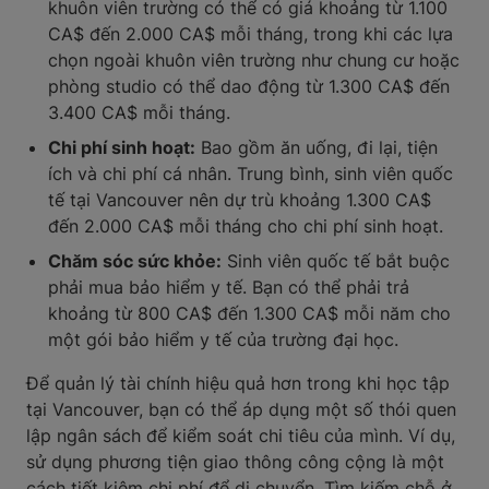
khuôn viên trường có thể có giá khoảng từ 1.100
CA$ đến 2.000 CA$ mỗi tháng, trong khi các lựa
chọn ngoài khuôn viên trường như chung cư hoặc
phòng studio có thể dao động từ 1.300 CA$ đến
3.400 CA$ mỗi tháng.
Chi phí sinh hoạt:
Bao gồm ăn uống, đi lại, tiện
ích và chi phí cá nhân. Trung bình, sinh viên quốc
tế tại Vancouver nên dự trù khoảng 1.300 CA$
đến 2.000 CA$ mỗi tháng cho chi phí sinh hoạt.
Chăm sóc sức khỏe:
Sinh viên quốc tế bắt buộc
phải mua bảo hiểm y tế. Bạn có thể phải trả
khoảng từ 800 CA$ đến 1.300 CA$ mỗi năm cho
một gói bảo hiểm y tế của trường đại học.
Để quản lý tài chính hiệu quả hơn trong khi học tập
tại Vancouver, bạn có thể áp dụng một số thói quen
lập ngân sách để kiểm soát chi tiêu của mình. Ví dụ,
sử dụng phương tiện giao thông công cộng là một
cách tiết kiệm chi phí để di chuyển. Tìm kiếm chỗ ở