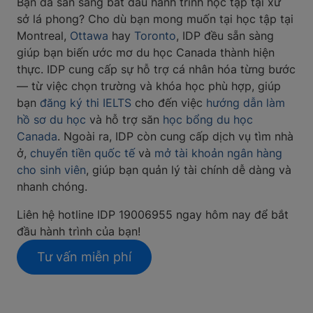
Bạn đã sẵn sàng bắt đầu hành trình học tập tại xứ
sở lá phong? Cho dù bạn mong muốn tại học tập tại
Montreal,
Ottawa
hay
Toronto
, IDP đều sẵn sàng
giúp bạn biến ước mơ du học Canada thành hiện
thực. IDP cung cấp sự hỗ trợ cá nhân hóa từng bước
— từ việc chọn trường và khóa học phù hợp, giúp
bạn
đăng ký thi IELTS
cho đến việc
hướng dẫn làm
hồ sơ du học
và hỗ trợ săn
học bổng du học
Canada
. Ngoài ra, IDP còn cung cấp dịch vụ tìm nhà
ở,
chuyển tiền quốc tế
và
mở tài khoản ngân hàng
cho sinh viên
, giúp bạn quản lý tài chính dễ dàng và
nhanh chóng.
Liên hệ hotline IDP 19006955 ngay hôm nay để bắt
đầu hành trình của bạn!
Tư vấn miễn phí