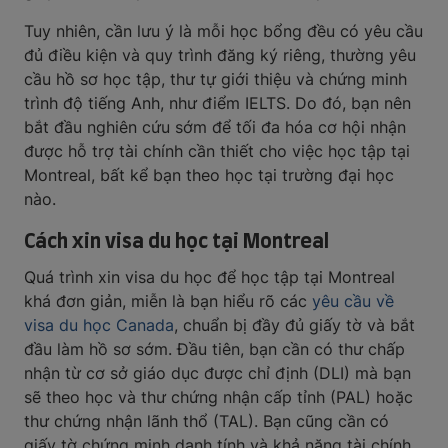
Tuy nhiên, cần lưu ý là mỗi học bổng đều có yêu cầu
đủ điều kiện và quy trình đăng ký riêng, thường yêu
cầu hồ sơ học tập, thư tự giới thiệu và chứng minh
trình độ tiếng Anh, như điểm IELTS. Do đó, bạn nên
bắt đầu nghiên cứu sớm để tối đa hóa cơ hội nhận
được hỗ trợ tài chính cần thiết cho việc học tập tại
Montreal, bất kể bạn theo học tại trường đại học
nào.
Cách xin visa du học tại Montreal
Quá trình xin visa du học để học tập tại Montreal
khá đơn giản, miễn là bạn hiểu rõ các
yêu cầu về
visa du học Canada
, chuẩn bị đầy đủ giấy tờ và bắt
đầu làm hồ sơ sớm. Đầu tiên, bạn cần có thư chấp
nhận từ cơ sở giáo dục được chỉ định (DLI) mà bạn
sẽ theo học và thư chứng nhận cấp tỉnh (PAL) hoặc
thư chứng nhận lãnh thổ (TAL). Bạn cũng cần có
giấy tờ chứng minh danh tính và khả năng tài chính.