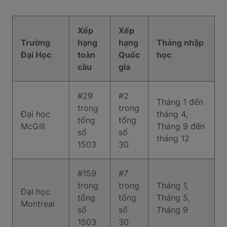
Xếp
Xếp
Trường
hạng
hạng
Tháng nhập
Đại Học
toàn
Quốc
học
cầu
gia
#29
#2
Tháng 1 đến
trong
trong
Đại học
tháng 4,
tổng
tổng
McGill
Tháng 9 đến
số
số
tháng 12
1503
30
#159
#7
trong
trong
Tháng 1,
Đại học
tổng
tổng
Tháng 5,
Montreal
số
số
Tháng 9
1503
30