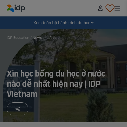
IDP Education
Thu gọn
Xem toàn bộ hành trình du học
Tại sao nên đi du học?
IDP Education
/
News and Articles
Học ở đâu và học ngành gì?
Xin học bổng du học ở nước
Làm thế nào để nộp hồ sơ?
nào dễ nhất hiện nay | IDP
Vietnam
Sau khi nhận thư mời nhập học
Chuẩn bị lên đường