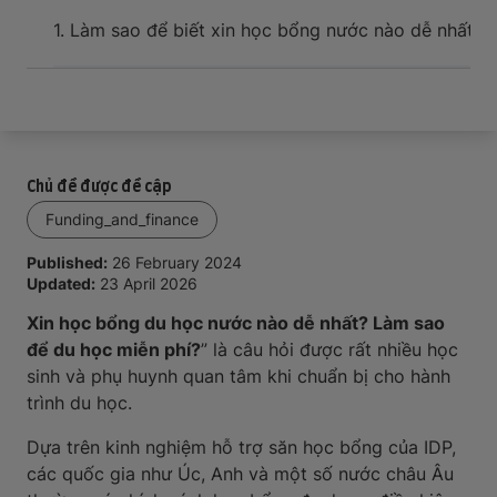
Sự kiện và hỗ trợ cho tân du học sinh khi đến nơi
1. Làm sao để biết xin học bổng nước nào dễ nhất?
2
Chủ đề được đề cập
Funding_and_finance
Published:
26 February 2024
Updated:
23 April 2026
Xin học bổng du học nước nào dễ nhất? Làm sao
để du học miễn phí?
” là câu hỏi được rất nhiều học
sinh và phụ huynh quan tâm khi chuẩn bị cho hành
trình du học.
Dựa trên kinh nghiệm hỗ trợ săn học bổng của IDP,
các quốc gia như Úc, Anh và một số nước châu Âu