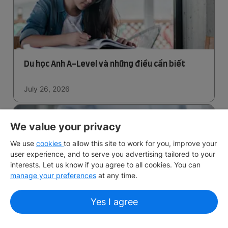
Du học Anh A-Level và những điều cần biết
July 26, 2026
We value your privacy
We use
cookies
to allow this site to work for you, improve your
user experience, and to serve you advertising tailored to your
interests. Let us know if you agree to all cookies. You can
manage your preferences
at any time.
Hồ sơ du học Úc cần những gì? Cập nhật mới
Yes I agree
nhất 2026 | IDP Vietnam