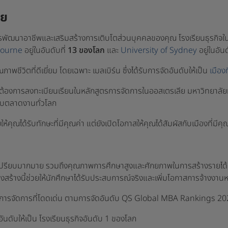
ีย
ัฒนาอาชีพและเสริมสร้างการเติบโตส่วนบุคคลของคุณ โรงเรียนธุรกิจในออ
bourne
อยู่ในอันดับที่
13 ของโลก
และ
University of Sydney
อยู่ในอันด
ณภาพชีวิตที่ดีเยี่ยม โดยเฉพาะ เมลเบิร์น ซึ่งได้รับการจัดอันดับให้เป็น
เมือง
่ต้องการลงทะเบียนเรียนในหลักสูตรการจัดการในออสเตรเลีย มหาวิทยาลัยท
ับตลาดงานทั่วโลก
้คุณได้รับทักษะที่มีคุณค่า แต่ยังเปิดโอกาสให้คุณได้สัมผัสกับเมืองที่มีค
เปรียบมากมาย รวมถึงคุณภาพการศึกษาสูงและศักยภาพในการสร้างรายได้ที
ครงสร้างนี้ช่วยให้นักศึกษาได้รับประสบการณ์จริงและเพิ่มโอกาสการจ้างงาน
สูตรการจัดการที่โดดเด่น ตามการจัดอันดับ QS Global MBA Rankings 2025
อันดับให้เป็น โรงเรียนธุรกิจอันดับ 1 ของโลก