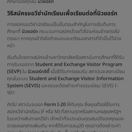
ศึกษาของคุณใน
นิวยอร์ก
วิธีสมัครขอวีซ่านักเรียนเพื่อเรียนต่อที่นิวยอร์ก
การสมัครขอวีซ่านักเรียนเป็นขั้นตอนสำคัญในการเริ่มต้นการ
ศึกษาที่
นิวยอร์ก
กระบวนการสมัครโดยทั่วไปจะค่อนข้างตรงไป
ตรงมา หากคุณเข้าใจข้อกำหนดและเตรียมเอกสารที่จำเป็นไว้ล่วง
หน้า
เริ่มต้นโดยการสมัครเข้ามหาวิทยาลัยหรือสถาบันการศึกษาที่ได้รับ
การรับรองจาก
Student and Exchange Visitor Program
(SEVP)
ใน
นิวยอร์กซิตี้
เมื่อได้รับการยอมรับ สถาบันจะลงทะเบียน
คุณในระบบ
Student and Exchange Visitor Information
System (SEVIS)
และคุณจะต้องชำระค่าธรรมเนียม SEVIS I-
901
ถัดไป สถาบันจะออก
Form I-20
ให้กับคุณ ซึ่งคุณต้องใช้ในการ
สมัครวีซ่านักเรียน (F หรือ M) ที่สถานทูตหรือสถานกงสุลสหรัฐฯ
ในระหว่างสัมภาษณ์วีซ่า เจ้าหน้าที่จะประเมินคุณสมบัติของคุณและ
อาจขอเอกสารเพิ่มเติม หากได้รับการอนุมัติ คุณอาจต้องชำระค่า