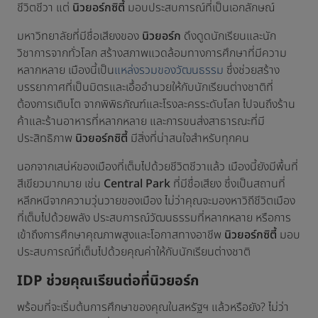
ชีวิตชีวา แต่
นิวยอร์กซิตี้
มอบประสบการณ์ที่เป็นเอกลักษณ์
มหาวิทยาลัยที่มีชื่อเสียงของ
นิวยอร์ก
ดึงดูดนักเรียนและนัก
วิชาการจากทั่วโลก สร้างสภาพแวดล้อมทางการศึกษาที่มีความ
หลากหลาย เมืองนี้เป็น
แหล่งรวมของวัฒนธรรม
ซึ่งช่วยสร้าง
บรรยากาศที่เป็นมิตรและเอื้ออำนวยให้กับนักเรียนต่างชาติที่
ต้องการเติบโต จากพิพิธภัณฑ์และโรงละครระดับโลก ไปจนถึงร้าน
ค้าและร้านอาหารที่หลากหลาย และการขนส่งสาธารณะที่มี
ประสิทธิภาพ
นิวยอร์กซิตี้
มีสิ่งที่น่าสนใจสำหรับทุกคน
นอกจากเสน่ห์ของเมืองที่เต็มไปด้วยชีวิตชีวาแล้ว เมืองนี้ยังมีพื้นที่
สีเขียวมากมาย เช่น
Central Park
ที่มีชื่อเสียง ซึ่งเป็นสถานที่
หลีกหนีจากความวุ่นวายของเมือง ไม่ว่าคุณจะมองหาวิถีชีวิตเมือง
ที่เต็มไปด้วยพลัง ประสบการณ์วัฒนธรรมที่หลากหลาย หรือการ
เข้าถึงการศึกษาคุณภาพสูงและโอกาสทางอาชีพ
นิวยอร์กซิตี้
มอบ
ประสบการณ์ที่เต็มไปด้วยคุณค่าให้กับนักเรียนต่างชาติ
IDP ช่วยคุณเรียนต่อที่นิวยอร์ก
พร้อมที่จะเริ่มต้นการศึกษาของคุณในสหรัฐฯ แล้วหรือยัง? ไม่ว่า