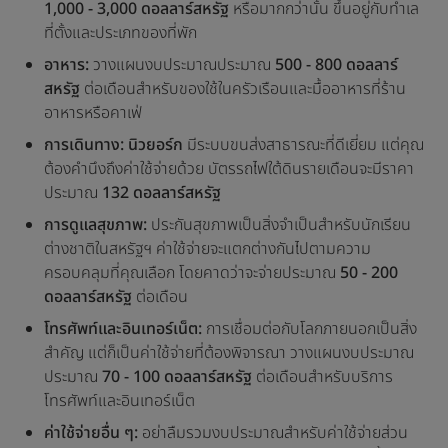
1,000 - 3,000 ดอลลาร์สหรัฐ
หรือมากกว่านั้น ขึ้นอยู่กับทำเล
ที่ตั้งและประเภทของที่พัก
อาหาร:
วางแผนงบประมาณประมาณ
500 - 800 ดอลลาร์
สหรัฐ
ต่อเดือนสำหรับของใช้ในครัวเรือนและมื้ออาหารที่ร้าน
อาหารหรือคาเฟ่
การเดินทาง:
นิวยอร์ก
มีระบบขนส่งสาธารณะที่ดีเยี่ยม แต่คุณ
ต้องคำนึงถึงค่าใช้จ่ายด้วย บัตรรถไฟใต้ดินรายเดือนจะมีราคา
ประมาณ
132 ดอลลาร์สหรัฐ
การดูแลสุขภาพ:
ประกันสุขภาพเป็นสิ่งจำเป็นสำหรับนักเรียน
ต่างชาติในสหรัฐฯ ค่าใช้จ่ายจะแตกต่างกันไปตามความ
ครอบคลุมที่คุณเลือก โดยคาดว่าจะจ่ายประมาณ
50 - 200
ดอลลาร์สหรัฐ
ต่อเดือน
โทรศัพท์และอินเทอร์เน็ต:
การเชื่อมต่อกับโลกภายนอกเป็นสิ่ง
สำคัญ แต่ก็เป็นค่าใช้จ่ายที่ต้องพิจารณา วางแผนงบประมาณ
ประมาณ
70 - 100 ดอลลาร์สหรัฐ
ต่อเดือนสำหรับบริการ
โทรศัพท์และอินเทอร์เน็ต
ค่าใช้จ่ายอื่น ๆ:
อย่าลืมรวมงบประมาณสำหรับค่าใช้จ่ายส่วน