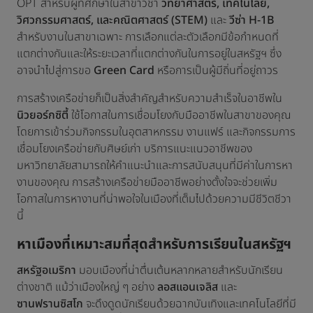
OPT สำหรับผู้ที่ศึกษาในสาขาวิชา
วิทยาศาสตร์, เทคโนโลยี,
วิศวกรรมศาสตร์, และคณิตศาสตร์ (STEM)
และ
วีซ่า H-1B
สำหรับงานในสาขาเฉพาะ การเลือกแต่ละตัวเลือกมีข้อกำหนดที่
แตกต่างกันและให้ระยะเวลาที่แตกต่างกันในการอยู่ในสหรัฐฯ ซึ่ง
อาจนำไปสู่การขอ
Green Card
หรือการเป็นผู้มีถิ่นที่อยู่ถาวร
การสร้างเครือข่ายก็เป็นสิ่งสำคัญสำหรับความสำเร็จในอาชีพใน
นิวยอร์กซิตี้
ใช้โอกาสในการเชื่อมโยงกับมืออาชีพในสาขาของคุณ
โดยการเข้าร่วมกิจกรรมในอุตสาหกรรม งานแฟร์ และกิจกรรมการ
เชื่อมโยงเครือข่ายกับศิษย์เก่า บริการแนะแนวอาชีพของ
มหาวิทยาลัยสามารถให้คำแนะนำและการสนับสนุนที่มีค่าในการหา
งานของคุณ การสร้างเครือข่ายมืออาชีพอย่างตั้งใจจะช่วยเพิ่ม
โอกาสในการหางานที่น่าพอใจในเมืองที่เต็มไปด้วยความมีชีวิตชีวา
นี้
หาเมืองที่เหมาะสมที่สุดสำหรับการเรียนในสหรัฐฯ
สหรัฐอเมริกา
มอบเมืองที่น่าตื่นเต้นหลากหลายสำหรับนักเรียน
ต่างชาติ แม้ว่าเมืองใหญ่ ๆ อย่าง
ลอสแอนเจลิส
และ
ซานฟรานซิสโก
จะดึงดูดนักเรียนด้วยฉากบันเทิงและเทคโนโลยีที่มี