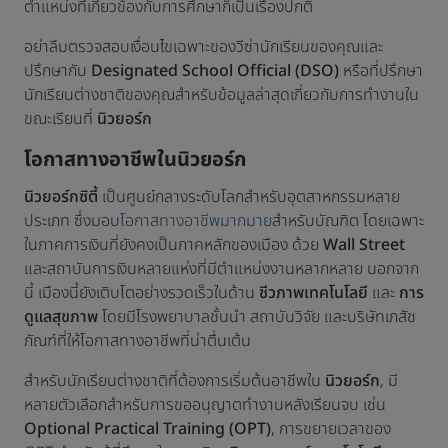
ตำแหน่งที่เกี่ยวข้องกับการศึกษาก็เป็นเรื่องปกติ
อย่าลืมตรวจสอบเงื่อนไขเฉพาะของวีซ่านักเรียนของคุณและ
ปรึกษากับ
Designated School Official (DSO)
หรือที่ปรึกษา
นักเรียนต่างชาติของคุณสำหรับข้อมูลล่าสุดเกี่ยวกับการทำงานใน
ขณะเรียนที่
นิวยอร์ก
โอกาสทางอาชีพในนิวยอร์ก
นิวยอร์กซิตี้
เป็นศูนย์กลางระดับโลกสำหรับอุตสาหกรรมหลาย
ประเภท ซึ่งมอบ
โอกาสทางอาชีพมากมาย
สำหรับบัณฑิต โดยเฉพาะ
ในภาคการเงินที่ยังคงเป็นภาคหลักของเมือง ด้วย
Wall Street
และสถาบันการเงินหลายแห่งที่มีตำแหน่งงานหลากหลาย นอกจาก
นี้ เมืองนี้ยังเติบโตอย่างรวดเร็วในด้าน
ชีวภาพเทคโนโลยี
และ
การ
ดูแลสุขภาพ
โดยมีโรงพยาบาลชั้นนำ สถาบันวิจัย และบริษัทเภสัช
ภัณฑ์ที่ให้โอกาสทางอาชีพที่น่าตื่นเต้น
สำหรับนักเรียนต่างชาติที่ต้องการเริ่มต้นอาชีพใน
นิวยอร์ก
, มี
หลายตัวเลือกสำหรับการขออนุญาตทำงานหลังเรียนจบ เช่น
Optional Practical Training (OPT)
, การขยายเวลาของ