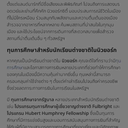
ตั้งแต่แลนด์มาร์กที่มีชื่อเสียงและพิพิธภัณฑ์ ไปจนถึงการแสดงบร
อดเวย์และย่านที่คึกคัก นิวยอร์กซิตี้ มอบประสบการณ์ชีวิตในเมือง
ที่ไม่มีใครเหมือน ร่วมสนุกกับพลังงานและความตื่นเต้นของเมือง
สำรวจฉากอาหารที่หลากหลาย ค้นพบสถานที่น่าสนใจในทุกมุม
เมือง และใช้ประโยชน์จากการเดินทางที่สะดวกสบายเพื่อสำรวจ
สถานที่น่าตื่นเต้นอื่น ๆ ทั่วสหรัฐฯ
ทุนการศึกษาสำหรับนักเรียนต่างชาติในนิวยอร์ก
หากคุณเป็นนักเรียนต่างชาติใน
นิวยอร์ก
คุณจะดีใจที่ทราบว่ามี
ทุน
การศึกษา
และโอกาสทางการเงินหลายประเภทที่ช่วยทำให้การศึกษา
ของคุณในเมืองนี้มีความคุ้มค่ามากยิ่งขึ้น ทุนเหล่านี้สามารถ
ครอบคลุมค่าใช้จ่ายต่าง ๆ ตั้งแต่ค่าเล่าเรียนไปจนถึงค่าครองชีพ
ซึ่งช่วยลดภาระทางการเงินในการเรียนในสหรัฐฯ
มี
ทุนการศึกษาจากรัฐบาล
หลายประเภทสำหรับนักเรียนต่างชาติ
เช่น
โปรแกรมทุนการศึกษาผู้เชี่ยวชาญต่างชาติ Fulbright
และ
โปรแกรม Hubert Humphrey Fellowship
ซึ่งเป็นทุนการ
ศึกษาที่มีการแข่งขันสูงและมอบการสนับสนุนทางการเงินที่สำคัญ
ให้กับผู้ที่มีความสามารถทางการศึกษาที่ยอดเยี่ยมและมีศักยภาพ