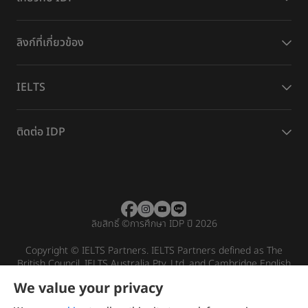
ลิงก์ที่เกี่ยวข้อง
IELTS
ติดต่อ IDP
ลิขสิทธิ์
©
การศึกษา IDP ปี 2026
Copyright © IELTS Partners. IELTS Partners defined as The
British Council, IELTS Australia Pty. Ltd. and Cambridge English
(part of Cambridge University Press & Assessment)
We value your privacy
Investors
Terms of use
Privacy policy
Disclaimer