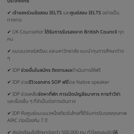
ประเทศไทย
✔
เจ้าของร่วมข้อสอบ IELTS
และ
ศูนย์สอบ IELTS
อย่างเป็น
ทางการ
✔ UK Counsellor
ได้รับการรับรองจาก British Council
ทุก
คน
✔ แนะแนวคอร์สเรียน และมหาวิทยาลัย แนะนำทุนการศึกษาต่าง
ๆ
✔ IDP
ช่วยยื่นใบสมัคร ติดตามผล
ดำเนินการให้ฟรี
✔ IDP ช่วย
รีวิวเอกสาร SOP
ฟรี
โดย Native speaker
✔ IDP ช่วยเหลือ
จัดหาที่พัก การเปิดบัญชีธนาคาร การทำวีซ่า
และเรื่องอื่น ๆ ที่จำเป็นต่อการเดินทาง
✔ IDP คือศูนย์แนะแนวหนึ่งเดียวในไทยที่ได้รับการรับรองคุณภาพ
AIRC ต่อเนื่องกัน 7 ปี
✔ ส่งนักเรียนไปศึกษาต่อกว่า 500,000 คน ทั่วโลกและเปิด
ให้