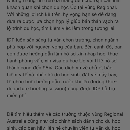
Những thông tin trên đã mang đến cho bạn cái nhìn
khách quan khi chọn du học Úc tại vùng Regional.
Với những lợi ích kể trên, hy vọng bạn sẽ dễ dàng
đưa ra được lựa chọn hợp lý giúp bản thân vạch ra
lộ trình du học, tìm kiếm việc làm trong tương lai.
IDP luôn sẵn sàng tư vấn chọn trường, chọn ngành
phù hợp với nguyện vọng của bạn. Bên cạnh đó, bạn
còn được hướng dẫn làm hồ sơ xin nhập học, thực
hành phỏng vấn, xin visa du học Úc với tỉ lệ hồ sơ
thành công đến 95%. Các dịch vụ về chỗ ở, bảo
hiểm y tế và phúc lợi du học sinh, đặt vé máy bay,
tổ chức buổi hướng dẫn trước khi lên đường (Pre-
departure briefing session) cũng được IDP hỗ trợ
miễn phí.
Để tìm hiểu thêm về các trường thuộc vùng Regional
Australia cũng như các chính sách dành cho du học
sinh, các bạn hãy liên hệ chuyên viên tư vấn du học