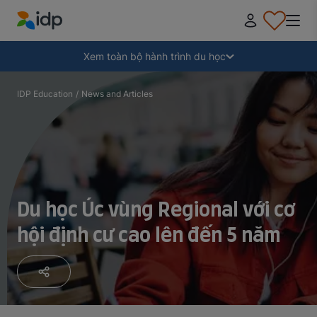
IDP Education
Thu gọn
Xem toàn bộ hành trình du học
Tại sao nên đi du học?
IDP Education
/
News and Articles
Học ở đâu và học ngành gì?
Làm thế nào để nộp hồ sơ?
Du học Úc vùng Regional với cơ
hội định cư cao lên đến 5 năm
Sau khi nhận thư mời nhập học
Chuẩn bị lên đường